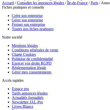
Accueil
/
Consulter les annonces légales
/
Île-de-France
/
Paris
/ Anno
Fiches pratiques et conseils
Créer son entreprise
Gérer son entreprise
Fermer son entreprise
Toutes nos fiches pratiques
Notre société
Mentions légales
Conditions générales de vente
Charte Cookies
Politique de confidentialité
Exercer vos droits RGPD
Réglementation légale
Gérer mes consentements
Accès rapides
Espace pro
Tarifs annonces légales
Actualités formalités
Newsletter JAL-Pro
Livres Blancs