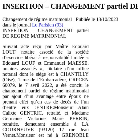
INSERTION – CHANGEMENT partiel
Changement de régime matrimonial - Publiée le 13/10/2023
dans le journal
Le Parisien (93)
INSERTION – CHANGEMENT partiel
DE REGIME MATRIMONIAL
Suivant acte reçu par Maître Edouard
LOUF, notaire associé de la société
d’exercice libéral à responsabilité limitée «
Edouard LOUF et Emmanuel MAESSE,
notaires associés », titulaire d’un office
notarial dont le siège est à CHANTILLY
(Oise), 1 rue de l’Embarcadère, CRPCEN
60079, le 7 avril 2022, a été conclu le
changement partiel de régime matrimonial
par ajout d’un avantage entre époux ne
prenant effet qu’en cas de décès de l’un
d’entre eux :ENTRE:Monsieur Alain
Calixte GENTRIC, retraité, et Madame
Germaine Victorine Marie PERRIN,
retraitée, demeurant ensemble à LA
COURNEUVE (93120) 17 rue Jean
Vernet.Monsieur est né à GRENOBLE