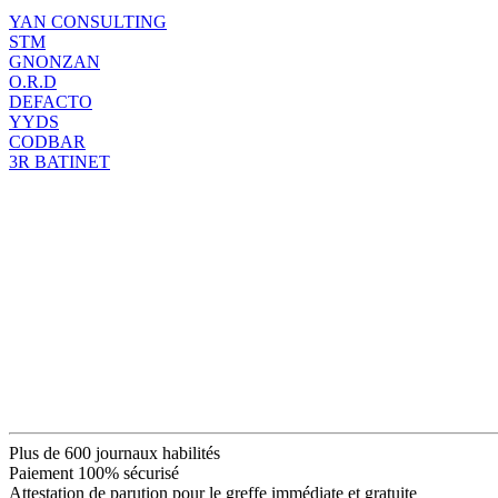
YAN CONSULTING
STM
GNONZAN
O.R.D
DEFACTO
YYDS
CODBAR
3R BATINET
Plus de 600 journaux habilités
Paiement 100% sécurisé
Attestation de parution pour le greffe immédiate et gratuite