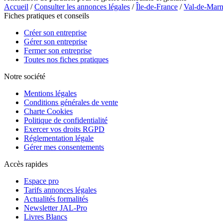
Accueil
/
Consulter les annonces légales
/
Île-de-France
/
Val-de-Mar
Fiches pratiques et conseils
Créer son entreprise
Gérer son entreprise
Fermer son entreprise
Toutes nos fiches pratiques
Notre société
Mentions légales
Conditions générales de vente
Charte Cookies
Politique de confidentialité
Exercer vos droits RGPD
Réglementation légale
Gérer mes consentements
Accès rapides
Espace pro
Tarifs annonces légales
Actualités formalités
Newsletter JAL-Pro
Livres Blancs