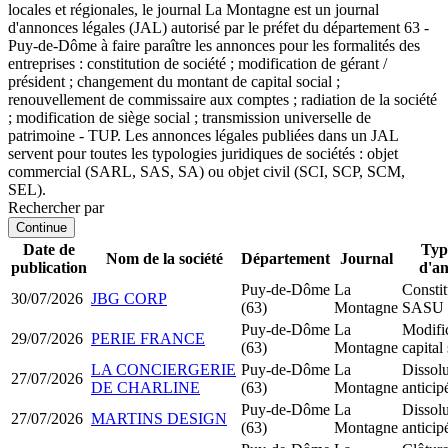
locales et régionales, le journal La Montagne est un journal
d'annonces légales (JAL) autorisé par le préfet du département 63 -
Puy-de-Dôme à faire paraître les annonces pour les formalités des
entreprises : constitution de société ; modification de gérant /
président ; changement du montant de capital social ;
renouvellement de commissaire aux comptes ; radiation de la société
; modification de siège social ; transmission universelle de
patrimoine - TUP. Les annonces légales publiées dans un JAL
servent pour toutes les typologies juridiques de sociétés : objet
commercial (SARL, SAS, SA) ou objet civil (SCI, SCP, SCM,
SEL).
Rechercher par
Continue
Date de
Typ
Nom de la société
Département
Journal
publication
d'a
Puy-de-Dôme
La
Constit
30/07/2026
JBG CORP
(63)
Montagne
SASU
Puy-de-Dôme
La
Modifi
29/07/2026
PERIE FRANCE
(63)
Montagne
capital
LA CONCIERGERIE
Puy-de-Dôme
La
Dissolu
27/07/2026
DE CHARLINE
(63)
Montagne
anticip
Puy-de-Dôme
La
Dissolu
27/07/2026
MARTINS DESIGN
(63)
Montagne
anticip