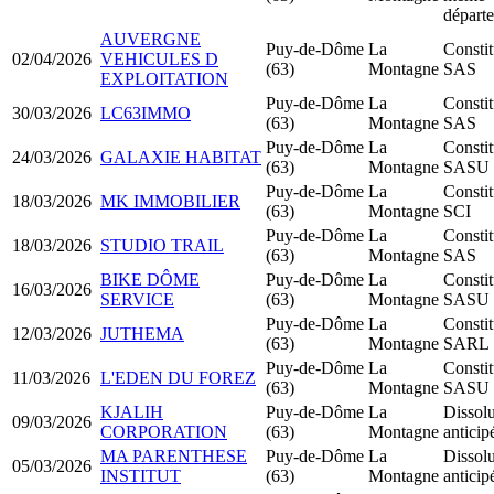
départ
AUVERGNE
Puy-de-Dôme
La
Constit
02/04/2026
VEHICULES D
(63)
Montagne
SAS
EXPLOITATION
Puy-de-Dôme
La
Constit
30/03/2026
LC63IMMO
(63)
Montagne
SAS
Puy-de-Dôme
La
Constit
24/03/2026
GALAXIE HABITAT
(63)
Montagne
SASU
Puy-de-Dôme
La
Constit
18/03/2026
MK IMMOBILIER
(63)
Montagne
SCI
Puy-de-Dôme
La
Constit
18/03/2026
STUDIO TRAIL
(63)
Montagne
SAS
BIKE DÔME
Puy-de-Dôme
La
Constit
16/03/2026
SERVICE
(63)
Montagne
SASU
Puy-de-Dôme
La
Constit
12/03/2026
JUTHEMA
(63)
Montagne
SARL
Puy-de-Dôme
La
Constit
11/03/2026
L'EDEN DU FOREZ
(63)
Montagne
SASU
KJALIH
Puy-de-Dôme
La
Dissolu
09/03/2026
CORPORATION
(63)
Montagne
anticip
MA PARENTHESE
Puy-de-Dôme
La
Dissolu
05/03/2026
INSTITUT
(63)
Montagne
anticip