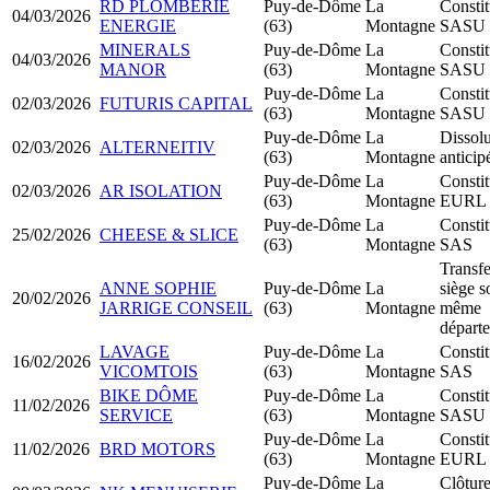
RD PLOMBERIE
Puy-de-Dôme
La
Constit
04/03/2026
ENERGIE
(63)
Montagne
SASU
MINERALS
Puy-de-Dôme
La
Constit
04/03/2026
MANOR
(63)
Montagne
SASU
Puy-de-Dôme
La
Constit
02/03/2026
FUTURIS CAPITAL
(63)
Montagne
SASU
Puy-de-Dôme
La
Dissolu
02/03/2026
ALTERNEITIV
(63)
Montagne
anticip
Puy-de-Dôme
La
Constit
02/03/2026
AR ISOLATION
(63)
Montagne
EURL
Puy-de-Dôme
La
Constit
25/02/2026
CHEESE & SLICE
(63)
Montagne
SAS
Transfe
ANNE SOPHIE
Puy-de-Dôme
La
siège s
20/02/2026
JARRIGE CONSEIL
(63)
Montagne
même
départ
LAVAGE
Puy-de-Dôme
La
Constit
16/02/2026
VICOMTOIS
(63)
Montagne
SAS
BIKE DÔME
Puy-de-Dôme
La
Constit
11/02/2026
SERVICE
(63)
Montagne
SASU
Puy-de-Dôme
La
Constit
11/02/2026
BRD MOTORS
(63)
Montagne
EURL
Puy-de-Dôme
La
Clôtur