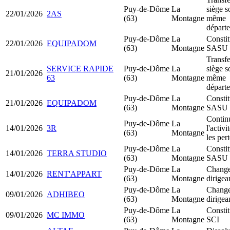
Puy-de-Dôme
La
siège s
22/01/2026
2AS
(63)
Montagne
même
départ
Puy-de-Dôme
La
Constit
22/01/2026
EQUIPADOM
(63)
Montagne
SASU
Transfe
SERVICE RAPIDE
Puy-de-Dôme
La
siège s
21/01/2026
63
(63)
Montagne
même
départ
Puy-de-Dôme
La
Constit
21/01/2026
EQUIPADOM
(63)
Montagne
SASU
Contin
Puy-de-Dôme
La
14/01/2026
3R
l'activ
(63)
Montagne
les per
Puy-de-Dôme
La
Constit
14/01/2026
TERRA STUDIO
(63)
Montagne
SASU
Puy-de-Dôme
La
Change
14/01/2026
RENT'APPART
(63)
Montagne
dirigea
Puy-de-Dôme
La
Change
09/01/2026
ADHIBEO
(63)
Montagne
dirigea
Puy-de-Dôme
La
Constit
09/01/2026
MC IMMO
(63)
Montagne
SCI