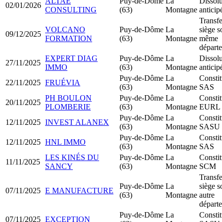
ALTAE
Puy-de-Dôme
La
Dissolu
02/01/2026
CONSULTING
(63)
Montagne
anticip
Transfe
VOLCANO
Puy-de-Dôme
La
siège s
09/12/2025
FORMATION
(63)
Montagne
même
départ
EXPERT DIAG
Puy-de-Dôme
La
Dissolu
27/11/2025
IMMO
(63)
Montagne
anticip
Puy-de-Dôme
La
Constit
22/11/2025
FRUÉVIA
(63)
Montagne
SAS
PH BOULON
Puy-de-Dôme
La
Constit
20/11/2025
PLOMBERIE
(63)
Montagne
EURL
Puy-de-Dôme
La
Constit
12/11/2025
INVEST ALANEX
(63)
Montagne
SASU
Puy-de-Dôme
La
Constit
12/11/2025
HNL IMMO
(63)
Montagne
SAS
LES KINÉS DU
Puy-de-Dôme
La
Constit
11/11/2025
SANCY
(63)
Montagne
SCM
Transfe
Puy-de-Dôme
La
siège s
07/11/2025
E MANUFACTURE
(63)
Montagne
autre
départ
Puy-de-Dôme
La
Constit
07/11/2025
EXCEPTION