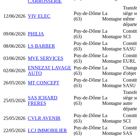
CARROSSERIE
Transfe
Puy-de-Dôme
La
siège s
12/06/2026
VIV ELEC
(63)
Montagne
même
départ
Puy-de-Dôme
La
Constit
09/06/2026
PHILIA
(63)
Montagne
SCI
Puy-de-Dôme
La
Constit
08/06/2026
LS BARBER
(63)
Montagne
SASU
Puy-de-Dôme
La
Constit
03/06/2026
MVE SERVICES
(63)
Montagne
EURL
ENNEZAT LAVAGE
Puy-de-Dôme
La
Chang
02/06/2026
AUTO
(63)
Montagne
d'objet
Puy-de-Dôme
La
Constit
26/05/2026
MT CONCEPT
(63)
Montagne
SASU
Transfe
SAS ICHARD
Puy-de-Dôme
La
siège s
25/05/2026
FRERES
(63)
Montagne
autre
départ
Puy-de-Dôme
La
Constit
25/05/2026
CVLR AVENIR
(63)
Montagne
SCI
Puy-de-Dôme
La
Constit
22/05/2026
LCJ IMMOBILIER
(63)
Montagne
SAS