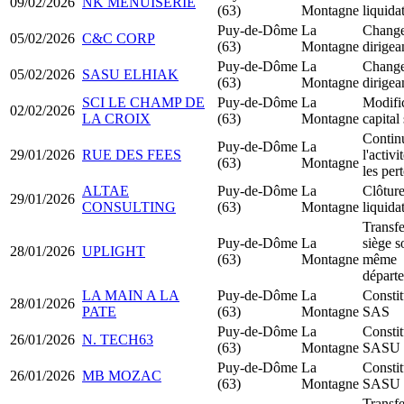
09/02/2026
NK MENUISERIE
(63)
Montagne
liquida
Puy-de-Dôme
La
Change
05/02/2026
C&C CORP
(63)
Montagne
dirigea
Puy-de-Dôme
La
Change
05/02/2026
SASU ELHIAK
(63)
Montagne
dirigea
SCI LE CHAMP DE
Puy-de-Dôme
La
Modifi
02/02/2026
LA CROIX
(63)
Montagne
capital
Contin
Puy-de-Dôme
La
29/01/2026
RUE DES FEES
l'activ
(63)
Montagne
les per
ALTAE
Puy-de-Dôme
La
Clôtur
29/01/2026
CONSULTING
(63)
Montagne
liquida
Transfe
Puy-de-Dôme
La
siège s
28/01/2026
UPLIGHT
(63)
Montagne
même
départ
LA MAIN A LA
Puy-de-Dôme
La
Constit
28/01/2026
PATE
(63)
Montagne
SAS
Puy-de-Dôme
La
Constit
26/01/2026
N. TECH63
(63)
Montagne
SASU
Puy-de-Dôme
La
Constit
26/01/2026
MB MOZAC
(63)
Montagne
SASU
Transfe