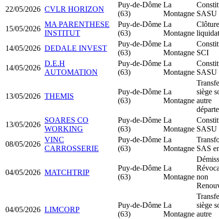
Puy-de-Dôme
La
Constit
22/05/2026
CVLR HORIZON
(63)
Montagne
SASU
MA PARENTHESE
Puy-de-Dôme
La
Clôtur
15/05/2026
INSTITUT
(63)
Montagne
liquida
Puy-de-Dôme
La
Constit
14/05/2026
DEDALE INVEST
(63)
Montagne
SCI
D.E.H
Puy-de-Dôme
La
Constit
14/05/2026
AUTOMATION
(63)
Montagne
SASU
Transfe
Puy-de-Dôme
La
siège s
13/05/2026
THEMIS
(63)
Montagne
autre
départ
SOARES CO
Puy-de-Dôme
La
Constit
13/05/2026
WORKING
(63)
Montagne
SASU
VINC
Puy-de-Dôme
La
Transf
08/05/2026
CARROSSERIE
(63)
Montagne
SAS e
Démiss
Puy-de-Dôme
La
Révoca
04/05/2026
MATCHTRIP
(63)
Montagne
non
Renouv
Transfe
Puy-de-Dôme
La
siège s
04/05/2026
LIMCORP
(63)
Montagne
autre