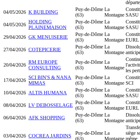
départ
Puy-de-Dôme
La
Constit
04/05/2026
K BUILDING
(63)
Montagne
SASU
HOLDING
Puy-de-Dôme
La
Constit
04/05/2026
PLAINEMAISON
(63)
Montagne
SASU
Puy-de-Dôme
La
Constit
29/04/2026
GK MENUISERIE
(63)
Montagne
EURL
Puy-de-Dôme
La
Dissolu
27/04/2026
COTEPICERIE
(63)
Montagne
anticip
Contin
RM EUROPE
Puy-de-Dôme
La
20/04/2026
l'activ
CONSULTING
(63)
Montagne
les per
SCI BIN'S & NANA
Puy-de-Dôme
La
Constit
17/04/2026
MIMAS
(63)
Montagne
SCI
Puy-de-Dôme
La
Constit
10/04/2026
ALTIS HUMANA
(63)
Montagne
SASU
Puy-de-Dôme
La
Constit
08/04/2026
LV DEBOSSELAGE
(63)
Montagne
EURL
Puy-de-Dôme
La
Dissolu
06/04/2026
AFK SHOPPING
(63)
Montagne
anticip
Transfe
Puy-de-Dôme
La
siège s
03/04/2026
COCREA JARDINS
(63)
Montagne
même