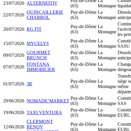
Puy-de-Dôme
La
Clôtur
23/07/2026
ALTERNEITIV
(63)
Montagne
liquida
QUINCAILLERIE
Puy-de-Dôme
La
Dissolu
22/07/2026
CHABROL
(63)
Montagne
anticip
Contin
Puy-de-Dôme
La
20/07/2026
RG FIT
l'activ
(63)
Montagne
les per
Puy-de-Dôme
La
Constit
15/07/2026
MYCELYS
(63)
Montagne
SASU
GOURMET
Puy-de-Dôme
La
Dissolu
09/07/2026
BRUNCH
(63)
Montagne
anticip
FONTANA
Puy-de-Dôme
La
Change
07/07/2026
IMMOBILIER
(63)
Montagne
dirigea
Transfe
Puy-de-Dôme
La
siège s
01/07/2026
3R
(63)
Montagne
même
départ
Puy-de-Dôme
La
Constit
29/06/2026
NOMADE’MARKET
(63)
Montagne
SAS
Puy-de-Dôme
La
Constit
19/06/2026
TAXI VENTURA
(63)
Montagne
EURL
CLERMONT
Puy-de-Dôme
La
Constit
12/06/2026
RENOV
(63)
Montagne
EURL