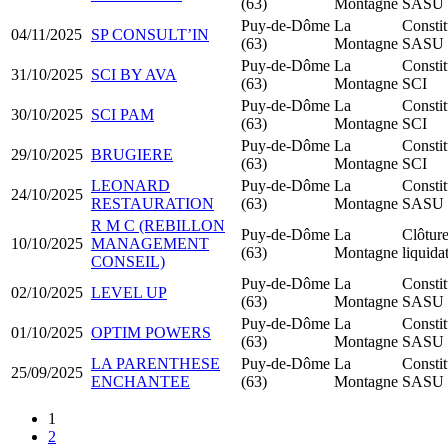
(63)
Montagne
SASU
Puy-de-Dôme
La
Constit
04/11/2025
SP CONSULT’IN
(63)
Montagne
SASU
Puy-de-Dôme
La
Constit
31/10/2025
SCI BY AVA
(63)
Montagne
SCI
Puy-de-Dôme
La
Constit
30/10/2025
SCI PAM
(63)
Montagne
SCI
Puy-de-Dôme
La
Constit
29/10/2025
BRUGIERE
(63)
Montagne
SCI
LEONARD
Puy-de-Dôme
La
Constit
24/10/2025
RESTAURATION
(63)
Montagne
SASU
R M C (REBILLON
Puy-de-Dôme
La
Clôtur
10/10/2025
MANAGEMENT
(63)
Montagne
liquida
CONSEIL)
Puy-de-Dôme
La
Constit
02/10/2025
LEVEL UP
(63)
Montagne
SASU
Puy-de-Dôme
La
Constit
01/10/2025
OPTIM POWERS
(63)
Montagne
SASU
LA PARENTHESE
Puy-de-Dôme
La
Constit
25/09/2025
ENCHANTEE
(63)
Montagne
SASU
1
2