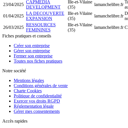
CAPMEDIA
Ille-et-Vilaine
T
23/04/2025
lamanchelibre.fr
DEVELOPMENT
(35)
a
LA DECOUVERTE
Ille-et-Vilaine
D
01/04/2025
lamanchelibre.fr
EXPANSION
(35)
n
RESSOURCES
Ille-et-Vilaine
26/03/2025
lamanchelibre.fr
C
FEMININES
(35)
Fiches pratiques et conseils
Créer son entreprise
Gérer son entreprise
Fermer son entreprise
Toutes nos fiches pratiques
Notre société
Mentions légales
Conditions générales de vente
Charte Cookies
Politique de confidentialité
Exercer vos droits RGPD
Réglementation légale
Gérer mes consentements
Accès rapides