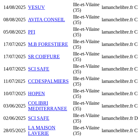
Ille-et-Vilaine
14/08/2025
VESUV
lamanchelibre.fr
C
(35)
Ille-et-Vilaine
08/08/2025
AVITA CONSEIL
lamanchelibre.fr
C
(35)
Ille-et-Vilaine
05/08/2025
PFI
lamanchelibre.fr
C
(35)
Ille-et-Vilaine
17/07/2025
M.B FORESTIERE
lamanchelibre.fr
C
(35)
Ille-et-Vilaine
17/07/2025
SR COIFFURE
lamanchelibre.fr
C
(35)
Ille-et-Vilaine
14/07/2025
SCI SAFE
lamanchelibre.fr
C
(35)
Ille-et-Vilaine
11/07/2025
CCDESPALMIERS
lamanchelibre.fr
C
(35)
Ille-et-Vilaine
10/07/2025
HOPEN
lamanchelibre.fr
C
(35)
COLIBRI
Ille-et-Vilaine
03/06/2025
lamanchelibre.fr
C
MEDITERRANEE
(35)
Ille-et-Vilaine
02/06/2025
SCI SAFE
lamanchelibre.fr
D
(35)
LA MAISON
Ille-et-Vilaine
28/05/2025
lamanchelibre.fr
C
LAVERIE
(35)