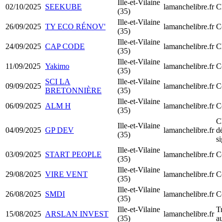
Ille-et-Vilaine
02/10/2025
SEEKUBE
lamanchelibre.fr
C
(35)
Ille-et-Vilaine
26/09/2025
TY ECO RÉNOV'
lamanchelibre.fr
C
(35)
Ille-et-Vilaine
24/09/2025
CAP CODE
lamanchelibre.fr
C
(35)
Ille-et-Vilaine
11/09/2025
Yakimo
lamanchelibre.fr
C
(35)
SCI LA
Ille-et-Vilaine
09/09/2025
lamanchelibre.fr
C
BRETONNIÈRE
(35)
Ille-et-Vilaine
06/09/2025
ALM H
lamanchelibre.fr
C
(35)
C
Ille-et-Vilaine
04/09/2025
GP DEV
lamanchelibre.fr
d
(35)
si
Ille-et-Vilaine
03/09/2025
START PEOPLE
lamanchelibre.fr
C
(35)
Ille-et-Vilaine
29/08/2025
VIRE VENT
lamanchelibre.fr
C
(35)
Ille-et-Vilaine
26/08/2025
SMDI
lamanchelibre.fr
C
(35)
Ille-et-Vilaine
T
15/08/2025
ARSLAN INVEST
lamanchelibre.fr
(35)
a