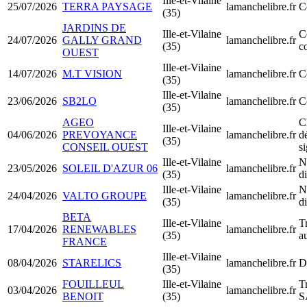
Ille-et-Vilaine
25/07/2026
TERRA PAYSAGE
lamanchelibre.fr
C
(35)
JARDINS DE
Ille-et-Vilaine
C
24/07/2026
GALLY GRAND
lamanchelibre.fr
(35)
c
OUEST
Ille-et-Vilaine
14/07/2026
M.T VISION
lamanchelibre.fr
C
(35)
Ille-et-Vilaine
23/06/2026
SB2LO
lamanchelibre.fr
C
(35)
AGEO
C
Ille-et-Vilaine
04/06/2026
PREVOYANCE
lamanchelibre.fr
d
(35)
CONSEIL OUEST
si
Ille-et-Vilaine
N
23/05/2026
SOLEIL D'AZUR 06
lamanchelibre.fr
(35)
d
Ille-et-Vilaine
N
24/04/2026
VALTO GROUPE
lamanchelibre.fr
(35)
d
BETA
Ille-et-Vilaine
T
17/04/2026
RENEWABLES
lamanchelibre.fr
(35)
a
FRANCE
Ille-et-Vilaine
08/04/2026
STARELICS
lamanchelibre.fr
D
(35)
FOUILLEUL
Ille-et-Vilaine
T
03/04/2026
lamanchelibre.fr
BENOIT
(35)
S