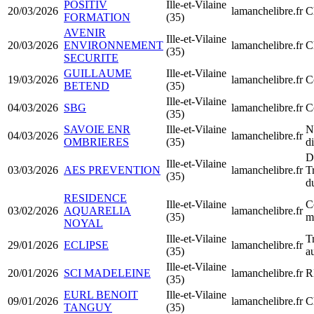
POSITIV
Ille-et-Vilaine
20/03/2026
lamanchelibre.fr
C
FORMATION
(35)
AVENIR
Ille-et-Vilaine
20/03/2026
ENVIRONNEMENT
lamanchelibre.fr
C
(35)
SECURITE
GUILLAUME
Ille-et-Vilaine
19/03/2026
lamanchelibre.fr
C
BETEND
(35)
Ille-et-Vilaine
04/03/2026
SBG
lamanchelibre.fr
C
(35)
SAVOIE ENR
Ille-et-Vilaine
N
04/03/2026
lamanchelibre.fr
OMBRIERES
(35)
d
D
Ille-et-Vilaine
03/03/2026
AES PREVENTION
lamanchelibre.fr
T
(35)
d
RESIDENCE
Ille-et-Vilaine
C
03/02/2026
AQUARELIA
lamanchelibre.fr
(35)
m
NOYAL
Ille-et-Vilaine
T
29/01/2026
ECLIPSE
lamanchelibre.fr
(35)
a
Ille-et-Vilaine
20/01/2026
SCI MADELEINE
lamanchelibre.fr
R
(35)
EURL BENOIT
Ille-et-Vilaine
09/01/2026
lamanchelibre.fr
C
TANGUY
(35)