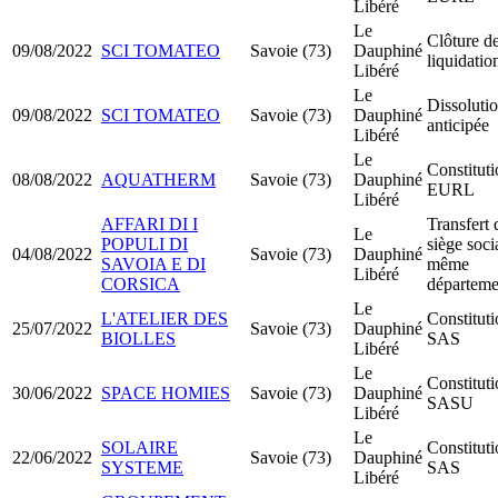
Libéré
Le
Clôture d
09/08/2022
SCI TOMATEO
Savoie (73)
Dauphiné
liquidatio
Libéré
Le
Dissoluti
09/08/2022
SCI TOMATEO
Savoie (73)
Dauphiné
anticipée
Libéré
Le
Constitut
08/08/2022
AQUATHERM
Savoie (73)
Dauphiné
EURL
Libéré
AFFARI DI I
Transfert 
Le
POPULI DI
siège soci
04/08/2022
Savoie (73)
Dauphiné
SAVOIA E DI
même
Libéré
CORSICA
départeme
Le
L'ATELIER DES
Constitut
25/07/2022
Savoie (73)
Dauphiné
BIOLLES
SAS
Libéré
Le
Constitut
30/06/2022
SPACE HOMIES
Savoie (73)
Dauphiné
SASU
Libéré
Le
SOLAIRE
Constitut
22/06/2022
Savoie (73)
Dauphiné
SYSTEME
SAS
Libéré