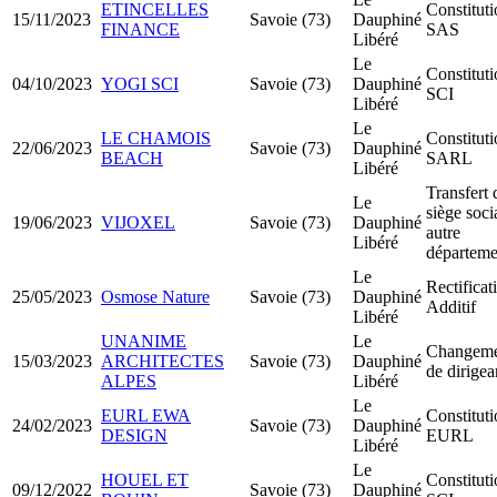
ETINCELLES
Constitut
15/11/2023
Savoie (73)
Dauphiné
FINANCE
SAS
Libéré
Le
Constitut
04/10/2023
YOGI SCI
Savoie (73)
Dauphiné
SCI
Libéré
Le
LE CHAMOIS
Constitut
22/06/2023
Savoie (73)
Dauphiné
BEACH
SARL
Libéré
Transfert 
Le
siège soci
19/06/2023
VIJOXEL
Savoie (73)
Dauphiné
autre
Libéré
départeme
Le
Rectificat
25/05/2023
Osmose Nature
Savoie (73)
Dauphiné
Additif
Libéré
UNANIME
Le
Changeme
15/03/2023
ARCHITECTES
Savoie (73)
Dauphiné
de dirigea
ALPES
Libéré
Le
EURL EWA
Constitut
24/02/2023
Savoie (73)
Dauphiné
DESIGN
EURL
Libéré
Le
HOUEL ET
Constitut
09/12/2022
Savoie (73)
Dauphiné