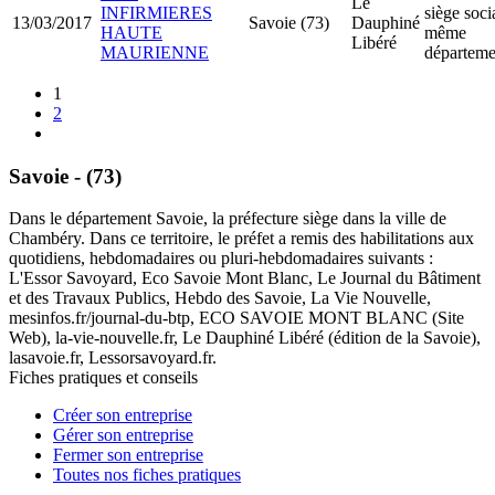
Le
INFIRMIERES
siège soci
13/03/2017
Savoie (73)
Dauphiné
HAUTE
même
Libéré
MAURIENNE
départeme
1
2
Savoie - (73)
Dans le département Savoie, la préfecture siège dans la ville de
Chambéry. Dans ce territoire, le préfet a remis des habilitations aux
quotidiens, hebdomadaires ou pluri-hebdomadaires suivants :
L'Essor Savoyard, Eco Savoie Mont Blanc, Le Journal du Bâtiment
et des Travaux Publics, Hebdo des Savoie, La Vie Nouvelle,
mesinfos.fr/journal-du-btp, ECO SAVOIE MONT BLANC (Site
Web), la-vie-nouvelle.fr, Le Dauphiné Libéré (édition de la Savoie),
lasavoie.fr, Lessorsavoyard.fr.
Fiches pratiques et conseils
Créer son entreprise
Gérer son entreprise
Fermer son entreprise
Toutes nos fiches pratiques