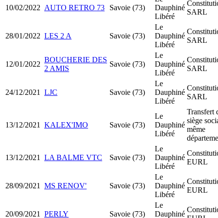
Constitut
10/02/2022
AUTO RETRO 73
Savoie (73)
Dauphiné
SARL
Libéré
Le
Constitut
28/01/2022
LES 2 A
Savoie (73)
Dauphiné
SARL
Libéré
Le
BOUCHERIE DES
Constitut
12/01/2022
Savoie (73)
Dauphiné
2 AMIS
SARL
Libéré
Le
Constitut
24/12/2021
LJC
Savoie (73)
Dauphiné
SARL
Libéré
Transfert 
Le
siège soci
13/12/2021
KALEX'IMO
Savoie (73)
Dauphiné
même
Libéré
départeme
Le
Constitut
13/12/2021
LA BALME VTC
Savoie (73)
Dauphiné
EURL
Libéré
Le
Constitut
28/09/2021
MS RENOV'
Savoie (73)
Dauphiné
EURL
Libéré
Le
Constitut
20/09/2021
PERLY
Savoie (73)
Dauphiné