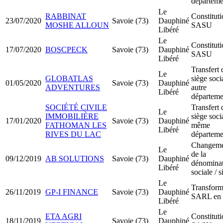
départeme
Le
RABBINAT
Constitut
23/07/2020
Savoie (73)
Dauphiné
MOSHE ALLOUN
SASU
Libéré
Le
Constitut
17/07/2020
BOSCPECK
Savoie (73)
Dauphiné
SASU
Libéré
Transfert 
Le
GLOBATLAS
siège soci
01/05/2020
Savoie (73)
Dauphiné
ADVENTURES
autre
Libéré
départeme
SOCIÉTÉ CIVILE
Transfert 
Le
IMMOBILIÈRE
siège soci
17/01/2020
Savoie (73)
Dauphiné
FATHOMAN LES
même
Libéré
RIVES DU LAC
départeme
Changeme
Le
de la
09/12/2019
AB SOLUTIONS
Savoie (73)
Dauphiné
dénomina
Libéré
sociale / s
Le
Transform
26/11/2019
GP-I FINANCE
Savoie (73)
Dauphiné
SARL en
Libéré
Le
ETA AGRI
Constitut
18/11/2019
Savoie (73)
Dauphiné