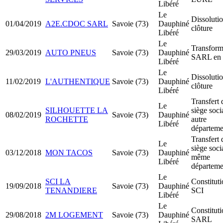
Libéré
Le
Dissoluti
01/04/2019
A2E.CDOC SARL
Savoie (73)
Dauphiné
clôture
Libéré
Le
Transform
29/03/2019
AUTO PNEUS
Savoie (73)
Dauphiné
SARL en
Libéré
Le
Dissoluti
11/02/2019
L'AUTHENTIQUE
Savoie (73)
Dauphiné
clôture
Libéré
Transfert 
Le
SILHOUETTE LA
siège soci
08/02/2019
Savoie (73)
Dauphiné
ROCHETTE
autre
Libéré
départeme
Transfert 
Le
siège soci
03/12/2018
MON TACOS
Savoie (73)
Dauphiné
même
Libéré
départeme
Le
SCI LA
Constitut
19/09/2018
Savoie (73)
Dauphiné
TENANDIERE
SCI
Libéré
Le
Constitut
29/08/2018
2M LOGEMENT
Savoie (73)
Dauphiné
SARL