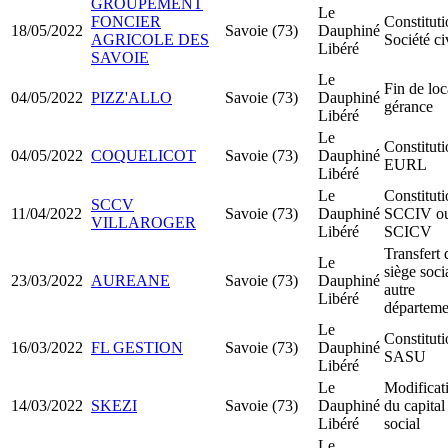
GROUPEMENT
Le
FONCIER
Constitut
18/05/2022
Savoie (73)
Dauphiné
AGRICOLE DES
Société ci
Libéré
SAVOIE
Le
Fin de loc
04/05/2022
PIZZ'ALLO
Savoie (73)
Dauphiné
gérance
Libéré
Le
Constitut
04/05/2022
COQUELICOT
Savoie (73)
Dauphiné
EURL
Libéré
Le
Constitut
SCCV
11/04/2022
Savoie (73)
Dauphiné
SCCIV o
VILLAROGER
Libéré
SCICV
Transfert 
Le
siège soci
23/03/2022
AUREANE
Savoie (73)
Dauphiné
autre
Libéré
départeme
Le
Constitut
16/03/2022
FL GESTION
Savoie (73)
Dauphiné
SASU
Libéré
Le
Modificat
14/03/2022
SKEZI
Savoie (73)
Dauphiné
du capital
Libéré
social
Le