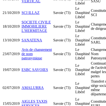
VERTICAL
SASU
Libéré
Le
Constitut
21/10/2019
SCI ILLAZ
Savoie (73)
Dauphiné
SCI
Libéré
SOCIETE CIVILE
Le
Changeme
18/10/2019
IMMOBILIERE
Savoie (73)
Dauphiné
de dirigea
L'HERMITAGE
Libéré
Le
Constitut
13/10/2019
SANATENA
Savoie (73)
Dauphiné
SARL
Libéré
Avis de changement
Le
Changeme
23/07/2019
de nom
Savoie (73)
Dauphiné
Nom
patronymique
Libéré
Patronym
Continuat
Le
de l'activi
19/07/2019
ESBC SAVOIES
Savoie (73)
Dauphiné
malgré les
Libéré
pertes
Transfert 
Le
siège soci
02/07/2019
AMALURRA
Savoie (73)
Dauphiné
même
Libéré
départeme
Le
AIGLES TAXIS
Constitut
15/05/2019
Savoie (73)
Dauphiné
SERVICES
EURL