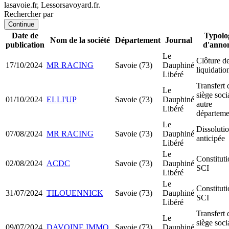
lasavoie.fr, Lessorsavoyard.fr.
Rechercher par
Continue
Date de
Typolo
Nom de la société
Département
Journal
publication
d'anno
Le
Clôture d
17/10/2024
MR RACING
Savoie (73)
Dauphiné
liquidatio
Libéré
Transfert 
Le
siège soci
01/10/2024
ELLI'UP
Savoie (73)
Dauphiné
autre
Libéré
départeme
Le
Dissoluti
07/08/2024
MR RACING
Savoie (73)
Dauphiné
anticipée
Libéré
Le
Constitut
02/08/2024
ACDC
Savoie (73)
Dauphiné
SCI
Libéré
Le
Constitut
31/07/2024
TILOUENNICK
Savoie (73)
Dauphiné
SCI
Libéré
Transfert 
Le
siège soci
09/07/2024
DAVOINE IMMO
Savoie (73)
Dauphiné