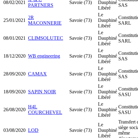
08/02/2021
Savoie (73)
Dauphiné
PARTNERS
SAS
Libéré
Le
2R
Constitut
25/01/2021
Savoie (73)
Dauphiné
MACONNERIE
SARL
Libéré
Le
Constitut
08/01/2021
CLIMSOLUTEC
Savoie (73)
Dauphiné
SARL
Libéré
Le
Constitut
18/12/2020
WB engineering
Savoie (73)
Dauphiné
SAS
Libéré
Le
Constitut
28/09/2020
CAMAX
Savoie (73)
Dauphiné
SAS
Libéré
Le
Constitut
18/09/2020
SAPIN NOIR
Savoie (73)
Dauphiné
SASU
Libéré
Le
H4L
Constitut
26/08/2020
Savoie (73)
Dauphiné
COURCHEVEL
SASU
Libéré
Transfert 
Le
siège soci
03/08/2020
LOD
Savoie (73)
Dauphiné
même
Libéré