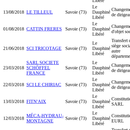
Libéré
Le
Changeme
13/08/2018
LE TILLEUL
Savoie (73)
Dauphiné
de dirigea
Libéré
Le
Changeme
01/08/2018
CATTIN FRERES
Savoie (73)
Dauphiné
d'objet so
Libéré
Transfert 
Le
siège soci
21/06/2018
SCI TRICOTAGE
Savoie (73)
Dauphiné
autre
Libéré
départeme
SARL SOCIETE
Le
Changeme
23/03/2018
SCHÖFFEL
Savoie (73)
Dauphiné
de dirigea
FRANCE
Libéré
Le
Changeme
22/03/2018
SCI LE CHIRIAC
Savoie (73)
Dauphiné
de dirigea
Libéré
Le
Constitut
13/03/2018
FITN'AIX
Savoie (73)
Dauphiné
SARL
Libéré
Le
MÉCA-HYDRAU-
Constitut
12/03/2018
Savoie (73)
Dauphiné
MONTAGNE
EURL
Libéré
Transfert 