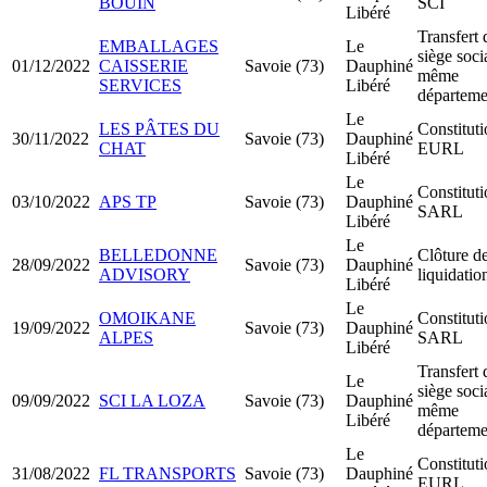
BOUIN
SCI
Libéré
Transfert 
EMBALLAGES
Le
siège soci
01/12/2022
CAISSERIE
Savoie (73)
Dauphiné
même
SERVICES
Libéré
départeme
Le
LES PÂTES DU
Constitut
30/11/2022
Savoie (73)
Dauphiné
CHAT
EURL
Libéré
Le
Constitut
03/10/2022
APS TP
Savoie (73)
Dauphiné
SARL
Libéré
Le
BELLEDONNE
Clôture d
28/09/2022
Savoie (73)
Dauphiné
ADVISORY
liquidatio
Libéré
Le
OMOIKANE
Constitut
19/09/2022
Savoie (73)
Dauphiné
ALPES
SARL
Libéré
Transfert 
Le
siège soci
09/09/2022
SCI LA LOZA
Savoie (73)
Dauphiné
même
Libéré
départeme
Le
Constitut
31/08/2022
FL TRANSPORTS
Savoie (73)
Dauphiné
EURL