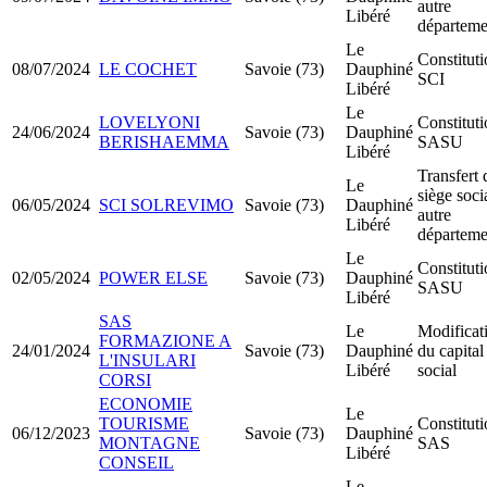
autre
Libéré
départeme
Le
Constitut
08/07/2024
LE COCHET
Savoie (73)
Dauphiné
SCI
Libéré
Le
LOVELYONI
Constitut
24/06/2024
Savoie (73)
Dauphiné
BERISHAEMMA
SASU
Libéré
Transfert 
Le
siège soci
06/05/2024
SCI SOLREVIMO
Savoie (73)
Dauphiné
autre
Libéré
départeme
Le
Constitut
02/05/2024
POWER ELSE
Savoie (73)
Dauphiné
SASU
Libéré
SAS
Le
Modificat
FORMAZIONE A
24/01/2024
Savoie (73)
Dauphiné
du capital
L'INSULARI
Libéré
social
CORSI
ECONOMIE
Le
TOURISME
Constitut
06/12/2023
Savoie (73)
Dauphiné
MONTAGNE
SAS
Libéré
CONSEIL
Le