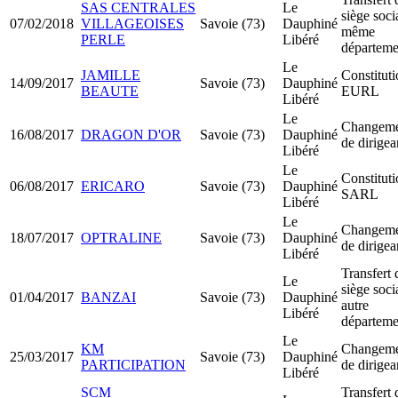
SAS CENTRALES
Le
siège soci
07/02/2018
VILLAGEOISES
Savoie (73)
Dauphiné
même
PERLE
Libéré
départeme
Le
JAMILLE
Constitut
14/09/2017
Savoie (73)
Dauphiné
BEAUTE
EURL
Libéré
Le
Changeme
16/08/2017
DRAGON D'OR
Savoie (73)
Dauphiné
de dirigea
Libéré
Le
Constitut
06/08/2017
ERICARO
Savoie (73)
Dauphiné
SARL
Libéré
Le
Changeme
18/07/2017
OPTRALINE
Savoie (73)
Dauphiné
de dirigea
Libéré
Transfert 
Le
siège soci
01/04/2017
BANZAI
Savoie (73)
Dauphiné
autre
Libéré
départeme
Le
KM
Changeme
25/03/2017
Savoie (73)
Dauphiné
PARTICIPATION
de dirigea
Libéré
SCM
Transfert 