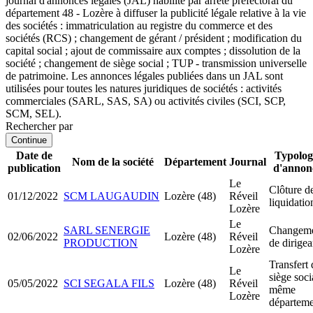
journal d'annonces légales (JAL) habilité par arrêté préfectoral du
département 48 - Lozère à diffuser la publicité légale relative à la vie
des sociétés : immatriculation au registre du commerce et des
sociétés (RCS) ; changement de gérant / président ; modification du
capital social ; ajout de commissaire aux comptes ; dissolution de la
société ; changement de siège social ; TUP - transmission universelle
de patrimoine. Les annonces légales publiées dans un JAL sont
utilisées pour toutes les natures juridiques de sociétés : activités
commerciales (SARL, SAS, SA) ou activités civiles (SCI, SCP,
SCM, SEL).
Rechercher par
Continue
Date de
Typolog
Nom de la société
Département
Journal
publication
d'annon
Le
Clôture d
01/12/2022
SCM LAUGAUDIN
Lozère (48)
Réveil
liquidatio
Lozère
Le
SARL SENERGIE
Changem
02/06/2022
Lozère (48)
Réveil
PRODUCTION
de dirigea
Lozère
Transfert 
Le
siège soci
05/05/2022
SCI SEGALA FILS
Lozère (48)
Réveil
même
Lozère
départeme