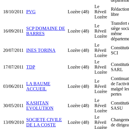
départeme
Le
Rédactio
18/10/2011
PVG
Lozère (48)
Réveil
libre
Lozère
Transfert 
Le
SCP DOMAINE DE
siège soci
16/09/2011
Lozère (48)
Réveil
BARRES
même
Lozère
départeme
Le
Constitut
20/07/2011
INES TORINA
Lozère (48)
Réveil
SCI
Lozère
Le
Constitut
17/07/2011
TDP
Lozère (48)
Réveil
SARL
Lozère
Continuat
Le
LA BAUME
de l'activi
03/06/2011
Lozère (48)
Réveil
ACCUEIL
malgré le
Lozère
pertes
Le
KASHTAN
Constitut
30/05/2011
Lozère (48)
Réveil
EVOLUTION
SASU
Lozère
Le
SOCIETE CIVILE
Changem
13/09/2010
Lozère (48)
Réveil
DE LA COSTE
de dirigea
Lozère