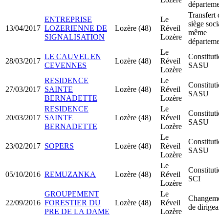
départeme
Transfert 
ENTREPRISE
Le
siège soci
13/04/2017
LOZERIENNE DE
Lozère (48)
Réveil
même
SIGNALISATION
Lozère
départeme
Le
LE CAUVEL EN
Constitut
28/03/2017
Lozère (48)
Réveil
CEVENNES
SASU
Lozère
RESIDENCE
Le
Constitut
27/03/2017
SAINTE
Lozère (48)
Réveil
SASU
BERNADETTE
Lozère
RESIDENCE
Le
Constitut
20/03/2017
SAINTE
Lozère (48)
Réveil
SASU
BERNADETTE
Lozère
Le
Constitut
23/02/2017
SOPERS
Lozère (48)
Réveil
SASU
Lozère
Le
Constitut
05/10/2016
REMUZANKA
Lozère (48)
Réveil
SCI
Lozère
GROUPEMENT
Le
Changem
22/09/2016
FORESTIER DU
Lozère (48)
Réveil
de dirigea
PRE DE LA DAME
Lozère