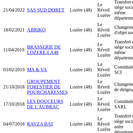
Transfert 
Le
siège soci
21/04/2022
SAS SUD DORET
Lozère (48)
Réveil
même
Lozère
départeme
Le
Changem
18/02/2021
ABRIKO
Lozère (48)
Réveil
d'objet so
Lozère
Transfert 
Le
BRASSERIE DE
siège soci
11/04/2019
Lozère (48)
Réveil
LOZERE-LA48
même
Lozère
départeme
Le
Constitut
03/02/2019
MA & VA
Lozère (48)
Réveil
SCI
Lozère
GROUPEMENT
Le
Changem
21/10/2018
FORESTIER DE
Lozère (48)
Réveil
de dirigea
POURCHARESSES
Lozère
Le
LES DOUCEURS
Constitut
17/10/2018
Lozère (48)
Réveil
DE L'AUBRAC
SARL
Lozère
Transfert 
Le
siège soci
04/07/2018
RAVZA BAT
Lozère (48)
Réveil
autre
Lozère
départeme