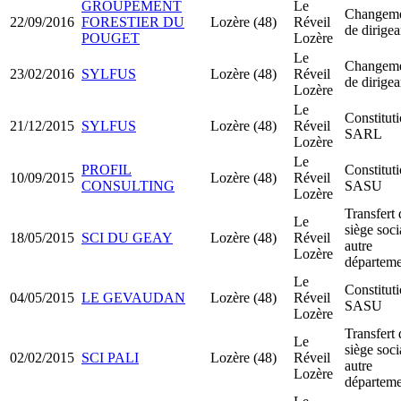
GROUPEMENT
Le
Changem
22/09/2016
FORESTIER DU
Lozère (48)
Réveil
de dirigea
POUGET
Lozère
Le
Changem
23/02/2016
SYLFUS
Lozère (48)
Réveil
de dirigea
Lozère
Le
Constitut
21/12/2015
SYLFUS
Lozère (48)
Réveil
SARL
Lozère
Le
PROFIL
Constitut
10/09/2015
Lozère (48)
Réveil
CONSULTING
SASU
Lozère
Transfert 
Le
siège soci
18/05/2015
SCI DU GEAY
Lozère (48)
Réveil
autre
Lozère
départeme
Le
Constitut
04/05/2015
LE GEVAUDAN
Lozère (48)
Réveil
SASU
Lozère
Transfert 
Le
siège soci
02/02/2015
SCI PALI
Lozère (48)
Réveil
autre
Lozère
départeme