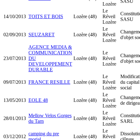
SASU
Lozère
Le
Constitut
14/10/2013
TOITS ET BOIS
Lozère (48)
Réveil
SASU
Lozère
Le
Changem
02/09/2013
SEUZARET
Lozère (48)
Réveil
d'objet so
Lozère
AGENCE MEDIA &
COMMUNICATION
Le
Changem
23/07/2013
DU
Lozère (48)
Réveil
d'objet so
DEVELOPPEMENT
Lozère
DURABLE
Le
Modificat
09/07/2013
FRANCE RESILLE
Lozère (48)
Réveil
du capital
Lozère
social
Le
Changem
13/05/2013
EOLE 48
Lozère (48)
Réveil
de dirigea
Lozère
Le
Mellow Velos Gorges
Constitut
28/01/2013
Lozère (48)
Réveil
du Tarn
SARL
Lozère
Le
camping du pre
Dissoluti
03/12/2012
Lozère (48)
Réveil
morjal
clôture