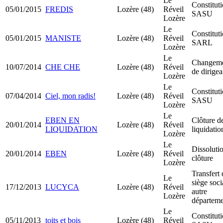
Le
Constitut
05/01/2015
FREDIS
Lozère (48)
Réveil
SASU
Lozère
Le
Constitut
05/01/2015
MANISTE
Lozère (48)
Réveil
SARL
Lozère
Le
Changem
10/07/2014
CHE CHE
Lozère (48)
Réveil
de dirigea
Lozère
Le
Constitut
07/04/2014
Ciel, mon radis!
Lozère (48)
Réveil
SASU
Lozère
Le
EBEN EN
Clôture d
20/01/2014
Lozère (48)
Réveil
LIQUIDATION
liquidatio
Lozère
Le
Dissoluti
20/01/2014
EBEN
Lozère (48)
Réveil
clôture
Lozère
Transfert 
Le
siège soci
17/12/2013
LUCYCA
Lozère (48)
Réveil
autre
Lozère
départeme
Le
Constitut
05/11/2013
toits et bois
Lozère (48)
Réveil