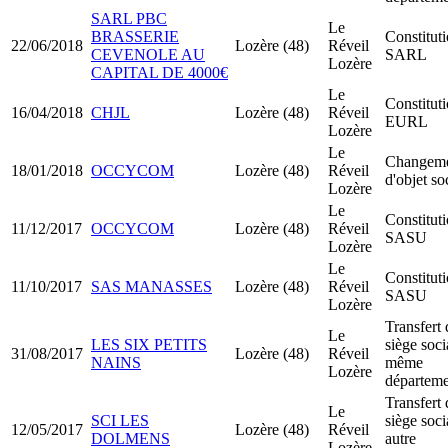
SARL PBC
Le
BRASSERIE
Constitut
22/06/2018
Lozère (48)
Réveil
CEVENOLE AU
SARL
Lozère
CAPITAL DE 4000€
Le
Constitut
16/04/2018
CHJL
Lozère (48)
Réveil
EURL
Lozère
Le
Changem
18/01/2018
OCCYCOM
Lozère (48)
Réveil
d'objet so
Lozère
Le
Constitut
11/12/2017
OCCYCOM
Lozère (48)
Réveil
SASU
Lozère
Le
Constitut
11/10/2017
SAS MANASSES
Lozère (48)
Réveil
SASU
Lozère
Transfert 
Le
LES SIX PETITS
siège soci
31/08/2017
Lozère (48)
Réveil
NAINS
même
Lozère
départeme
Transfert 
Le
SCI LES
siège soci
12/05/2017
Lozère (48)
Réveil
DOLMENS
autre
Lozère