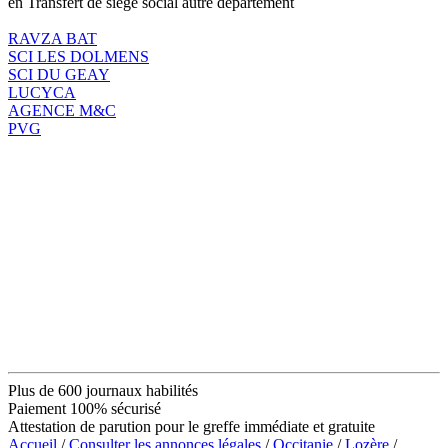
en Transfert de siège social autre département
RAVZA BAT
SCI LES DOLMENS
SCI DU GEAY
LUCYCA
AGENCE M&C
PVG
Plus de 600 journaux habilités
Paiement 100% sécurisé
Attestation de parution pour le greffe immédiate et gratuite
Accueil
/
Consulter les annonces légales
/
Occitanie
/
Lozère
/