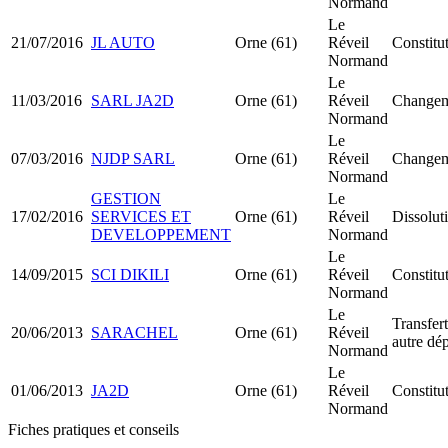
Normand
Le
21/07/2016
JL AUTO
Orne (61)
Réveil
Constit
Normand
Le
11/03/2016
SARL JA2D
Orne (61)
Réveil
Changeme
Normand
Le
07/03/2016
NJDP SARL
Orne (61)
Réveil
Changeme
Normand
GESTION
Le
17/02/2016
SERVICES ET
Orne (61)
Réveil
Dissolut
DEVELOPPEMENT
Normand
Le
14/09/2015
SCI DIKILI
Orne (61)
Réveil
Constitu
Normand
Le
Transfert
20/06/2013
SARACHEL
Orne (61)
Réveil
autre dé
Normand
Le
01/06/2013
JA2D
Orne (61)
Réveil
Constit
Normand
Fiches pratiques et conseils