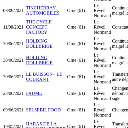
Le
TINCHEBRAY
Continuat
08/09/2021
Orne (61)
Réveil
AUTOMOBILES
malgré le
Normand
THE CYCLE
Le
11/08/2021
CONCEPT
Orne (61)
Réveil
Constit
FACTORY
Normand
Le
HOLDING
Continuat
30/06/2021
Orne (61)
Réveil
DOLLBRIGE
malgré le
Normand
Le
HOLDING
Continuat
30/06/2021
Orne (61)
Réveil
DOLLBRIGE
malgré le
Normand
Le
LE BUISSON - LE
Transfert
30/06/2021
Orne (61)
Réveil
COURANT
autre dé
Normand
Le
Changem
23/06/2021
FAUME
Orne (61)
Réveil
dénomina
Normand
sigle
Le
09/06/2021
SELSEBIL FOOD
Orne (61)
Réveil
Changeme
Normand
Le
HARAS DE LA
Transfert
19/05/2021
Orne (61)
Réveil