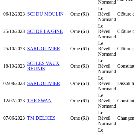
Normand
Le
06/12/2023
SCI DU MOULIN
Orne (61)
Réveil
Clôture 
Normand
Le
25/10/2023
SCI DE LA GINE
Orne (61)
Réveil
Clôture 
Normand
Le
25/10/2023
SARL OLIVIER
Orne (61)
Réveil
Clôture 
Normand
Le
SCI LES VAUX
18/10/2023
Orne (61)
Réveil
Constitu
REUNIS
Normand
Le
02/08/2023
SARL OLIVIER
Orne (61)
Réveil
Dissolut
Normand
Le
12/07/2023
THE SWAN
Orne (61)
Réveil
Constit
Normand
Le
07/06/2023
TM DELICES
Orne (61)
Réveil
Changeme
Normand
Le