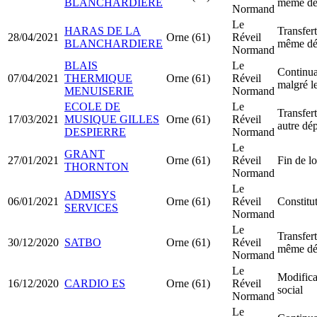
BLANCHARDIERE
même dé
Normand
Le
HARAS DE LA
Transfert
28/04/2021
Orne (61)
Réveil
BLANCHARDIERE
même dé
Normand
BLAIS
Le
Continuat
07/04/2021
THERMIQUE
Orne (61)
Réveil
malgré le
MENUISERIE
Normand
ECOLE DE
Le
Transfert
17/03/2021
MUSIQUE GILLES
Orne (61)
Réveil
autre dé
DESPIERRE
Normand
Le
GRANT
27/01/2021
Orne (61)
Réveil
Fin de l
THORNTON
Normand
Le
ADMISYS
06/01/2021
Orne (61)
Réveil
Constitu
SERVICES
Normand
Le
Transfert
30/12/2020
SATBO
Orne (61)
Réveil
même dé
Normand
Le
Modifica
16/12/2020
CARDIO ES
Orne (61)
Réveil
social
Normand
Le