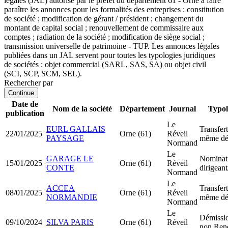
légales (JAL) autorisé par le préfet du département 61 - Orne à faire
paraître les annonces pour les formalités des entreprises : constitution
de société ; modification de gérant / président ; changement du
montant de capital social ; renouvellement de commissaire aux
comptes ; radiation de la société ; modification de siège social ;
transmission universelle de patrimoine - TUP. Les annonces légales
publiées dans un JAL servent pour toutes les typologies juridiques
de sociétés : objet commercial (SARL, SAS, SA) ou objet civil
(SCI, SCP, SCM, SEL).
Rechercher par
Continue
Date de
Nom de la société
Département
Journal
Typol
publication
Le
EURL GALLAIS
Transfert
22/01/2025
Orne (61)
Réveil
PAYSAGE
même dé
Normand
Le
GARAGE LE
Nominat
15/01/2025
Orne (61)
Réveil
CONTE
dirigean
Normand
Le
ACCEA
Transfert
08/01/2025
Orne (61)
Réveil
NORMANDIE
même dé
Normand
Le
Démissio
09/10/2024
SILVA PARIS
Orne (61)
Réveil
non Ren