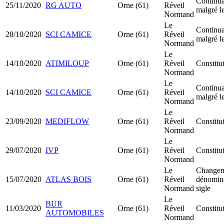
Continuat
25/11/2020
RG AUTO
Orne (61)
Réveil
malgré le
Normand
Le
Continuat
28/10/2020
SCI CAMICE
Orne (61)
Réveil
malgré le
Normand
Le
14/10/2020
ATIMILOUP
Orne (61)
Réveil
Constitu
Normand
Le
Continuat
14/10/2020
SCI CAMICE
Orne (61)
Réveil
malgré le
Normand
Le
23/09/2020
MEDIFLOW
Orne (61)
Réveil
Constitu
Normand
Le
29/07/2020
IVP
Orne (61)
Réveil
Constit
Normand
Le
Changem
15/07/2020
ATLAS BOIS
Orne (61)
Réveil
dénomina
Normand
sigle
Le
BUR
11/03/2020
Orne (61)
Réveil
Constit
AUTOMOBILES
Normand