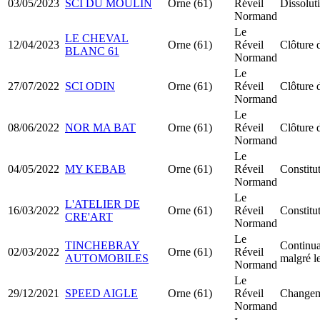
03/05/2023
SCI DU MOULIN
Orne (61)
Réveil
Dissolut
Normand
Le
LE CHEVAL
12/04/2023
Orne (61)
Réveil
Clôture 
BLANC 61
Normand
Le
27/07/2022
SCI ODIN
Orne (61)
Réveil
Clôture 
Normand
Le
08/06/2022
NOR MA BAT
Orne (61)
Réveil
Clôture 
Normand
Le
04/05/2022
MY KEBAB
Orne (61)
Réveil
Constit
Normand
Le
L'ATELIER DE
16/03/2022
Orne (61)
Réveil
Constit
CRE'ART
Normand
Le
TINCHEBRAY
Continuat
02/03/2022
Orne (61)
Réveil
AUTOMOBILES
malgré le
Normand
Le
29/12/2021
SPEED AIGLE
Orne (61)
Réveil
Changeme
Normand