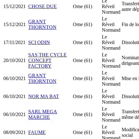
Le
Transfert
15/12/2021
CHOSE DUE
Orne (61)
Réveil
autre dé
Normand
Le
GRANT
15/12/2021
Orne (61)
Réveil
Fin de l
THORNTON
Normand
Le
17/11/2021
SCI ODIN
Orne (61)
Réveil
Dissolut
Normand
SAS THE CYCLE
Le
Nominat
20/10/2021
CONCEPT
Orne (61)
Réveil
dirigean
FACTORY
Normand
Le
GRANT
06/10/2021
Orne (61)
Réveil
Mise en 
THORNTON
Normand
Le
06/10/2021
NOR MA BAT
Orne (61)
Réveil
Dissolut
Normand
Le
SARL MEGA
Transfert
06/10/2021
Orne (61)
Réveil
MARCHE
même dé
Normand
Le
Modifica
08/09/2021
FAUME
Orne (61)
Réveil
social
Normand