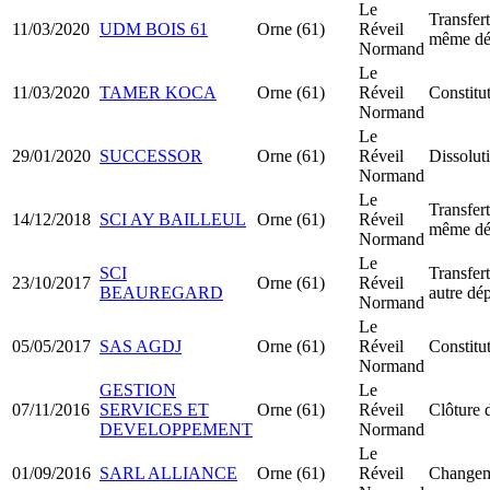
Le
Transfert
11/03/2020
UDM BOIS 61
Orne (61)
Réveil
même dé
Normand
Le
11/03/2020
TAMER KOCA
Orne (61)
Réveil
Constit
Normand
Le
29/01/2020
SUCCESSOR
Orne (61)
Réveil
Dissolut
Normand
Le
Transfert
14/12/2018
SCI AY BAILLEUL
Orne (61)
Réveil
même dé
Normand
Le
SCI
Transfert
23/10/2017
Orne (61)
Réveil
BEAUREGARD
autre dé
Normand
Le
05/05/2017
SAS AGDJ
Orne (61)
Réveil
Constit
Normand
GESTION
Le
07/11/2016
SERVICES ET
Orne (61)
Réveil
Clôture 
DEVELOPPEMENT
Normand
Le
01/09/2016
SARL ALLIANCE
Orne (61)
Réveil
Changeme