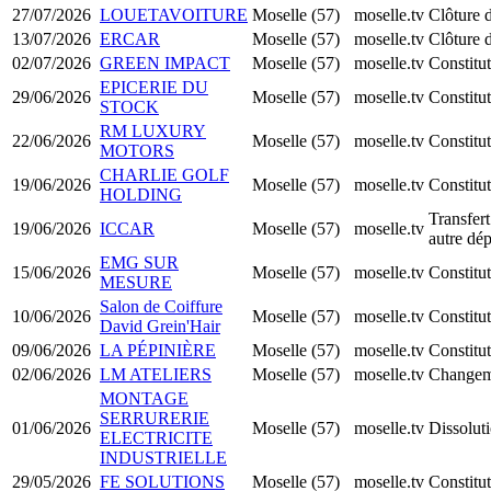
27/07/2026
LOUETAVOITURE
Moselle (57)
moselle.tv
Clôture d
13/07/2026
ERCAR
Moselle (57)
moselle.tv
Clôture d
02/07/2026
GREEN IMPACT
Moselle (57)
moselle.tv
Constit
EPICERIE DU
29/06/2026
Moselle (57)
moselle.tv
Constit
STOCK
RM LUXURY
22/06/2026
Moselle (57)
moselle.tv
Constit
MOTORS
CHARLIE GOLF
19/06/2026
Moselle (57)
moselle.tv
Constit
HOLDING
Transfert
19/06/2026
ICCAR
Moselle (57)
moselle.tv
autre dé
EMG SUR
15/06/2026
Moselle (57)
moselle.tv
Constitu
MESURE
Salon de Coiffure
10/06/2026
Moselle (57)
moselle.tv
Constit
David Grein'Hair
09/06/2026
LA PÉPINIÈRE
Moselle (57)
moselle.tv
Constit
02/06/2026
LM ATELIERS
Moselle (57)
moselle.tv
Changeme
MONTAGE
SERRURERIE
01/06/2026
Moselle (57)
moselle.tv
Dissoluti
ELECTRICITE
INDUSTRIELLE
29/05/2026
FE SOLUTIONS
Moselle (57)
moselle.tv
Constitu