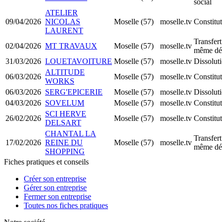
social
ATELIER
09/04/2026
NICOLAS
Moselle (57)
moselle.tv
Constit
LAURENT
Transfert
02/04/2026
MT TRAVAUX
Moselle (57)
moselle.tv
même dé
31/03/2026
LOUETAVOITURE
Moselle (57)
moselle.tv
Dissoluti
ALTITUDE
06/03/2026
Moselle (57)
moselle.tv
Constit
WORKS
06/03/2026
SERG'EPICERIE
Moselle (57)
moselle.tv
Dissoluti
04/03/2026
SOVELUM
Moselle (57)
moselle.tv
Constit
SCI HERVE
26/02/2026
Moselle (57)
moselle.tv
Constitu
DELSART
CHANTAL LA
Transfert
17/02/2026
REINE DU
Moselle (57)
moselle.tv
même dé
SHOPPING
Fiches pratiques et conseils
Créer son entreprise
Gérer son entreprise
Fermer son entreprise
Toutes nos fiches pratiques