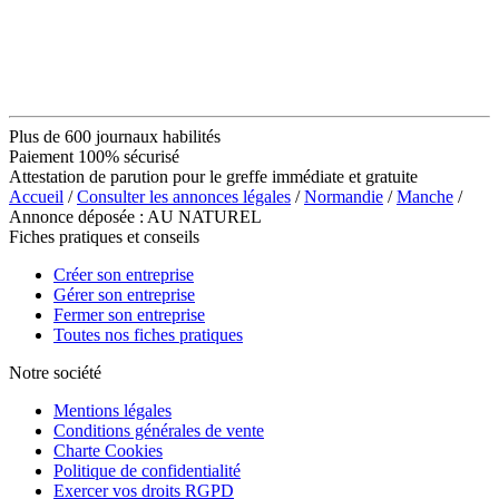
Plus de 600 journaux habilités
Paiement 100% sécurisé
Attestation de parution pour le greffe immédiate et gratuite
Accueil
/
Consulter les annonces légales
/
Normandie
/
Manche
/
Annonce déposée : AU NATUREL
Fiches pratiques et conseils
Créer son entreprise
Gérer son entreprise
Fermer son entreprise
Toutes nos fiches pratiques
Notre société
Mentions légales
Conditions générales de vente
Charte Cookies
Politique de confidentialité
Exercer vos droits RGPD