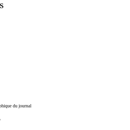
S
phique du journal
L