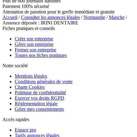
Plus de 600 journaux habilités
Paiement 100% sécurisé
Attestation de parution pour le greffe immédiate et gratuite
Accueil
/
Consulter les annonces légales
/
Normandie
/
Manche
/
Annonce déposée : IRINI DENTAIRE
Fiches pratiques et conseils
Créer son entreprise
Gérer son entreprise
Fermer son entreprise
Toutes nos fiches pratiques
Notre société
Mentions légales
Conditions générales de vente
Charte Cookies
Politique de confidentialité
Exercer vos droits RGPD
Réglementation légale
Gérer mes consentements
Accès rapides
Espace pro
Tarifs annonces légales