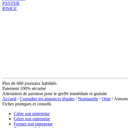
PASTER
RISICE
Plus de 600 journaux habilités
Paiement 100% sécurisé
Attestation de parution pour le greffe immédiate et gratuite
Accueil
/
Consulter les annonces légales
/
Normandie
/
Orne
/ Annon
Fiches pratiques et conseils
Créer son entreprise
Gérer son entreprise
Fermer son entreprise