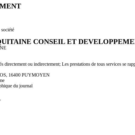
EMENT
 société
UITAINE CONSEIL ET DEVELOPPEM
NNE
étés directement ou indirectement; Les prestations de tous services se rap
CLOS, 16400 PUYMOYEN
ême
phique du journal
L