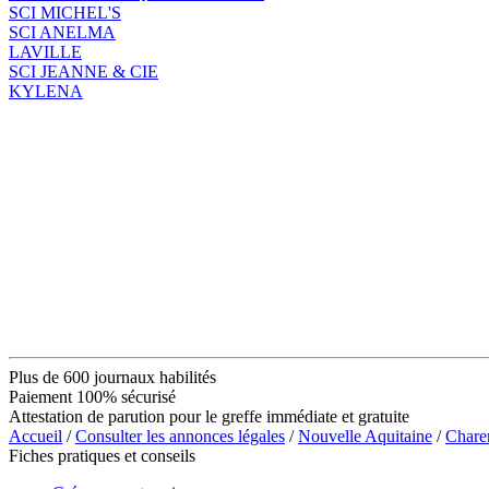
SCI MICHEL'S
SCI ANELMA
LAVILLE
SCI JEANNE & CIE
KYLENA
Plus de 600 journaux habilités
Paiement 100% sécurisé
Attestation de parution pour le greffe immédiate et gratuite
Accueil
/
Consulter les annonces légales
/
Nouvelle Aquitaine
/
Chare
Fiches pratiques et conseils