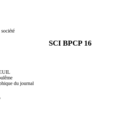
 société
SCI BPCP 16
DEUIL
oulême
phique du journal
L