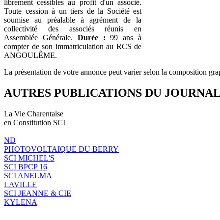
librement cessibles au profit d'un associé.
Toute cession à un tiers de la Société est
soumise au préalable à agrément de la
collectivité des associés réunis en
Assemblée Générale.
Durée :
99 ans à
compter de son immatriculation au RCS de
ANGOULÊME.
La présentation de votre annonce peut varier selon la composition gra
AUTRES PUBLICATIONS DU JOURNA
La Vie Charentaise
en Constitution SCI
ND
PHOTOVOLTAIQUE DU BERRY
SCI MICHEL'S
SCI BPCP 16
SCI ANELMA
LAVILLE
SCI JEANNE & CIE
KYLENA