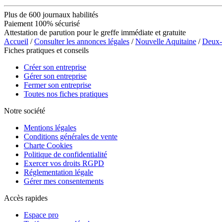
Plus de 600 journaux habilités
Paiement 100% sécurisé
Attestation de parution pour le greffe immédiate et gratuite
Accueil
/
Consulter les annonces légales
/
Nouvelle Aquitaine
/
Deux-
Fiches pratiques et conseils
Créer son entreprise
Gérer son entreprise
Fermer son entreprise
Toutes nos fiches pratiques
Notre société
Mentions légales
Conditions générales de vente
Charte Cookies
Politique de confidentialité
Exercer vos droits RGPD
Réglementation légale
Gérer mes consentements
Accès rapides
Espace pro