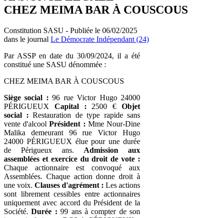
CHEZ MEIMA BAR À COUSCOUS
Constitution SASU - Publiée le 06/02/2025
dans le journal
Le Démocrate Indépendant (24)
Par ASSP en date du 30/09/2024, il a été
constitué une SASU dénommée :
CHEZ MEIMA BAR À COUSCOUS
Siège social :
96 rue Victor Hugo 24000
PÉRIGUEUX
Capital :
2500 €
Objet
social :
Restauration de type rapide sans
vente d'alcool
Président :
Mme Nour-Dine
Malika demeurant 96 rue Victor Hugo
24000 PÉRIGUEUX élue pour une durée
de Périgueux ans.
Admission aux
assemblées et exercice du droit de vote :
Chaque actionnaire est convoqué aux
Assemblées. Chaque action donne droit à
une voix.
Clauses d'agrément :
Les actions
sont librement cessibles entre actionnaires
uniquement avec accord du Président de la
Société.
Durée :
99 ans à compter de son