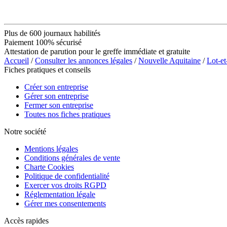
Plus de 600 journaux habilités
Paiement 100% sécurisé
Attestation de parution pour le greffe immédiate et gratuite
Accueil
/
Consulter les annonces légales
/
Nouvelle Aquitaine
/
Lot-e
Fiches pratiques et conseils
Créer son entreprise
Gérer son entreprise
Fermer son entreprise
Toutes nos fiches pratiques
Notre société
Mentions légales
Conditions générales de vente
Charte Cookies
Politique de confidentialité
Exercer vos droits RGPD
Réglementation légale
Gérer mes consentements
Accès rapides