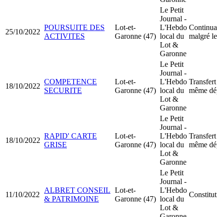
Le Petit
Journal -
POURSUITE DES
Lot-et-
L'Hebdo
Continuat
25/10/2022
ACTIVITES
Garonne (47)
local du
malgré le
Lot &
Garonne
Le Petit
Journal -
COMPETENCE
Lot-et-
L'Hebdo
Transfert
18/10/2022
SECURITE
Garonne (47)
local du
même dé
Lot &
Garonne
Le Petit
Journal -
RAPID' CARTE
Lot-et-
L'Hebdo
Transfert
18/10/2022
GRISE
Garonne (47)
local du
même dé
Lot &
Garonne
Le Petit
Journal -
ALBRET CONSEIL
Lot-et-
L'Hebdo
11/10/2022
Constit
& PATRIMOINE
Garonne (47)
local du
Lot &
Garonne