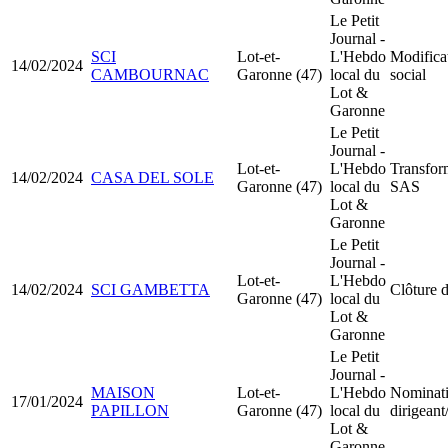
Le Petit
Journal -
SCI
Lot-et-
L'Hebdo
Modificat
14/02/2024
CAMBOURNAC
Garonne (47)
local du
social
Lot &
Garonne
Le Petit
Journal -
Lot-et-
L'Hebdo
Transfo
14/02/2024
CASA DEL SOLE
Garonne (47)
local du
SAS
Lot &
Garonne
Le Petit
Journal -
Lot-et-
L'Hebdo
14/02/2024
SCI GAMBETTA
Clôture d
Garonne (47)
local du
Lot &
Garonne
Le Petit
Journal -
MAISON
Lot-et-
L'Hebdo
Nominati
17/01/2024
PAPILLON
Garonne (47)
local du
dirigean
Lot &
Garonne