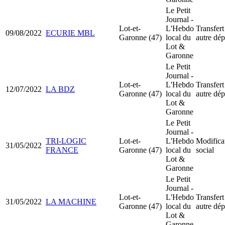
Le Petit
Journal -
Lot-et-
L'Hebdo
Transfert
09/08/2022
ECURIE MBL
Garonne (47)
local du
autre dé
Lot &
Garonne
Le Petit
Journal -
Lot-et-
L'Hebdo
Transfert
12/07/2022
LA BDZ
Garonne (47)
local du
autre dé
Lot &
Garonne
Le Petit
Journal -
TRI-LOGIC
Lot-et-
L'Hebdo
Modificat
31/05/2022
FRANCE
Garonne (47)
local du
social
Lot &
Garonne
Le Petit
Journal -
Lot-et-
L'Hebdo
Transfert
31/05/2022
LA MACHINE
Garonne (47)
local du
autre dé
Lot &
Garonne