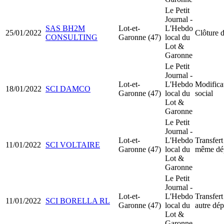
Le Petit
Journal -
SAS BH2M
Lot-et-
L'Hebdo
25/01/2022
Clôture d
CONSULTING
Garonne (47)
local du
Lot &
Garonne
Le Petit
Journal -
Lot-et-
L'Hebdo
Modificat
18/01/2022
SCI DAMCO
Garonne (47)
local du
social
Lot &
Garonne
Le Petit
Journal -
Lot-et-
L'Hebdo
Transfert
11/01/2022
SCI VOLTAIRE
Garonne (47)
local du
même dé
Lot &
Garonne
Le Petit
Journal -
Lot-et-
L'Hebdo
Transfert
11/01/2022
SCI BORELLA RL
Garonne (47)
local du
autre dé
Lot &
Garonne