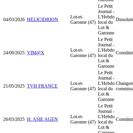
Le Petit
Journal -
Lot-et-
L'Hebdo
04/03/2026
HELICIDRION
Dissoluti
Garonne (47)
local du
Lot &
Garonne
Le Petit
Journal -
Lot-et-
L'Hebdo
24/09/2025
VIM@X
Constitu
Garonne (47)
local du
Lot &
Garonne
Le Petit
Journal -
Lot-et-
L'Hebdo
Changem
21/05/2025
TVH FRANCE
Garonne (47)
local du
commissa
Lot &
Garonne
Le Petit
Journal -
Lot-et-
L'Hebdo
26/03/2025
H. ASIE AGEN
Constitu
Garonne (47)
local du
Lot &
Garonne