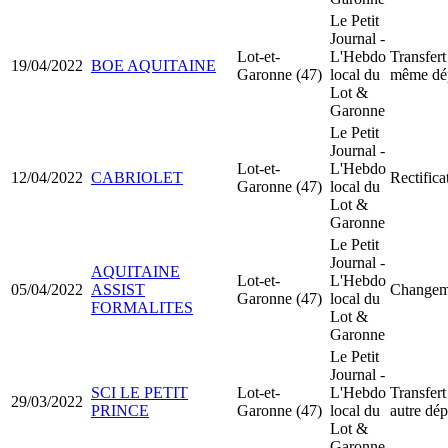
Le Petit
Journal -
Lot-et-
L'Hebdo
Transfert
19/04/2022
BOE AQUITAINE
Garonne (47)
local du
même dé
Lot &
Garonne
Le Petit
Journal -
Lot-et-
L'Hebdo
12/04/2022
CABRIOLET
Rectifica
Garonne (47)
local du
Lot &
Garonne
Le Petit
Journal -
AQUITAINE
Lot-et-
L'Hebdo
05/04/2022
ASSIST
Changeme
Garonne (47)
local du
FORMALITES
Lot &
Garonne
Le Petit
Journal -
SCI LE PETIT
Lot-et-
L'Hebdo
Transfert
29/03/2022
PRINCE
Garonne (47)
local du
autre dé
Lot &
Garonne