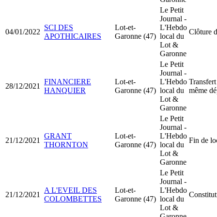
Le Petit
Journal -
SCI DES
Lot-et-
L'Hebdo
04/01/2022
Clôture d
APOTHICAIRES
Garonne (47)
local du
Lot &
Garonne
Le Petit
Journal -
FINANCIERE
Lot-et-
L'Hebdo
Transfert
28/12/2021
HANQUIER
Garonne (47)
local du
même dé
Lot &
Garonne
Le Petit
Journal -
GRANT
Lot-et-
L'Hebdo
21/12/2021
Fin de lo
THORNTON
Garonne (47)
local du
Lot &
Garonne
Le Petit
Journal -
A L'EVEIL DES
Lot-et-
L'Hebdo
21/12/2021
Constitu
COLOMBETTES
Garonne (47)
local du
Lot &
Garonne