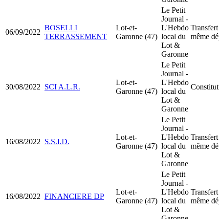
Le Petit
Journal -
BOSELLI
Lot-et-
L'Hebdo
Transfert
06/09/2022
TERRASSEMENT
Garonne (47)
local du
même dé
Lot &
Garonne
Le Petit
Journal -
Lot-et-
L'Hebdo
30/08/2022
SCI A.L.R.
Constitu
Garonne (47)
local du
Lot &
Garonne
Le Petit
Journal -
Lot-et-
L'Hebdo
Transfert
16/08/2022
S.S.I.D.
Garonne (47)
local du
même dé
Lot &
Garonne
Le Petit
Journal -
Lot-et-
L'Hebdo
Transfert
16/08/2022
FINANCIERE DP
Garonne (47)
local du
même dé
Lot &
Garonne