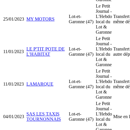
Le Petit
Journal -
Lot-et-
L'Hebdo
Transfert
25/01/2023
MY MOTORS
Garonne (47)
local du
même dé
Lot &
Garonne
Le Petit
Journal -
LE P'TIT POTE DE
Lot-et-
L'Hebdo
Transfert
11/01/2023
L'HABITAT
Garonne (47)
local du
autre dé
Lot &
Garonne
Le Petit
Journal -
Lot-et-
L'Hebdo
Transfert
11/01/2023
LAMARQUE
Garonne (47)
local du
même dé
Lot &
Garonne
Le Petit
Journal -
SAS LES TAXIS
Lot-et-
L'Hebdo
04/01/2023
Mise en 
TOURNONNAIS
Garonne (47)
local du
Lot &
Garonne