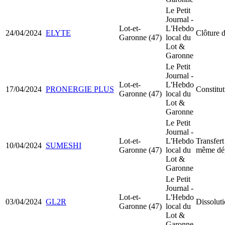
Le Petit
Journal -
Lot-et-
L'Hebdo
24/04/2024
ELYTE
Clôture d
Garonne (47)
local du
Lot &
Garonne
Le Petit
Journal -
Lot-et-
L'Hebdo
17/04/2024
PRONERGIE PLUS
Constitu
Garonne (47)
local du
Lot &
Garonne
Le Petit
Journal -
Lot-et-
L'Hebdo
Transfert
10/04/2024
SUMESHI
Garonne (47)
local du
même dé
Lot &
Garonne
Le Petit
Journal -
Lot-et-
L'Hebdo
03/04/2024
GL2R
Dissoluti
Garonne (47)
local du
Lot &
Garonne