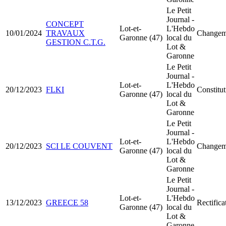
Le Petit
Journal -
CONCEPT
Lot-et-
L'Hebdo
10/01/2024
TRAVAUX
Changeme
Garonne (47)
local du
GESTION C.T.G.
Lot &
Garonne
Le Petit
Journal -
Lot-et-
L'Hebdo
20/12/2023
FLKI
Constit
Garonne (47)
local du
Lot &
Garonne
Le Petit
Journal -
Lot-et-
L'Hebdo
20/12/2023
SCI LE COUVENT
Changeme
Garonne (47)
local du
Lot &
Garonne
Le Petit
Journal -
Lot-et-
L'Hebdo
13/12/2023
GREECE 58
Rectifica
Garonne (47)
local du
Lot &
Garonne