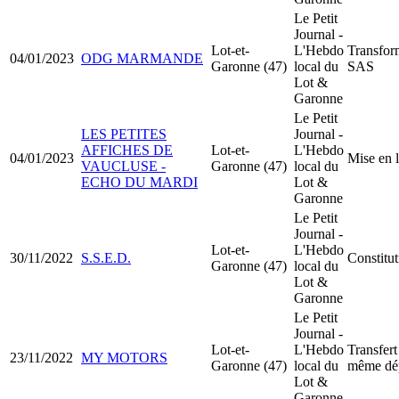
Le Petit
Journal -
Lot-et-
L'Hebdo
Transfo
04/01/2023
ODG MARMANDE
Garonne (47)
local du
SAS
Lot &
Garonne
Le Petit
LES PETITES
Journal -
AFFICHES DE
Lot-et-
L'Hebdo
04/01/2023
Mise en 
VAUCLUSE -
Garonne (47)
local du
ECHO DU MARDI
Lot &
Garonne
Le Petit
Journal -
Lot-et-
L'Hebdo
30/11/2022
S.S.E.D.
Constitu
Garonne (47)
local du
Lot &
Garonne
Le Petit
Journal -
Lot-et-
L'Hebdo
Transfert
23/11/2022
MY MOTORS
Garonne (47)
local du
même dé
Lot &
Garonne