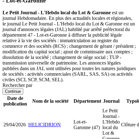
- Lot-et-Garonne
Le Petit Journal - L'Hebdo local du Lot & Garonne
est un
journal Hebdomadaire. En plus des actualités locales et régionales,
le journal Le Petit Journal - L'Hebdo local du Lot & Garonne est un
journal d'annonces légales (JAL) habilité par arrêté préfectoral du
département 47 - Lot-et-Garonne à diffuser la publicité légale
relative à la vie des sociétés : immatriculation au registre du
commerce et des sociétés (RCS) ; changement de gérant / président ;
modification du capital social ; ajout de commissaire aux comptes ;
dissolution de la société ; changement de siège social ; TUP -
transmission universelle de patrimoine. Les annonces légales
publiées dans un JAL sont utilisées pour toutes les natures juridiques
de sociétés : activités commerciales (SARL, SAS, SA) ou activités
civiles (SCI, SCP, SCM, SEL).
Rechercher par
Continue
Date de
Nom de la société
Département
Journal
Typol
publication
Le Petit
Journal -
Lot-et-
L'Hebdo
29/04/2026
HELICIDRION
Clôture d
Garonne (47)
local du
Lot &
Garonne