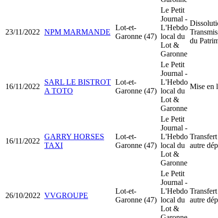
Le Petit
Journal -
Dissoluti
Lot-et-
L'Hebdo
23/11/2022
NPM MARMANDE
Transmis
Garonne (47)
local du
du Patri
Lot &
Garonne
Le Petit
Journal -
SARL LE BISTROT
Lot-et-
L'Hebdo
16/11/2022
Mise en 
A TOTO
Garonne (47)
local du
Lot &
Garonne
Le Petit
Journal -
GARRY HORSES
Lot-et-
L'Hebdo
Transfert
16/11/2022
TAXI
Garonne (47)
local du
autre dé
Lot &
Garonne
Le Petit
Journal -
Lot-et-
L'Hebdo
Transfert
26/10/2022
VVGROUPE
Garonne (47)
local du
autre dé
Lot &
Garonne