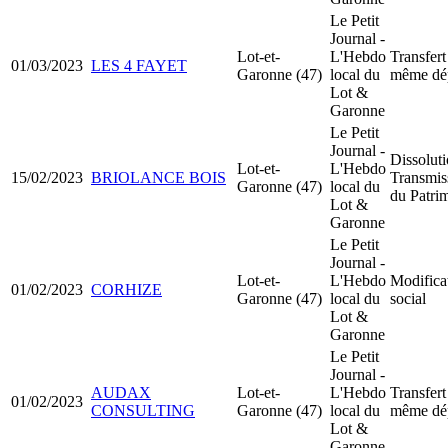
Le Petit
Journal -
Lot-et-
L'Hebdo
Transfert
01/03/2023
LES 4 FAYET
Garonne (47)
local du
même dé
Lot &
Garonne
Le Petit
Journal -
Dissoluti
Lot-et-
L'Hebdo
15/02/2023
BRIOLANCE BOIS
Transmis
Garonne (47)
local du
du Patri
Lot &
Garonne
Le Petit
Journal -
Lot-et-
L'Hebdo
Modificat
01/02/2023
CORHIZE
Garonne (47)
local du
social
Lot &
Garonne
Le Petit
Journal -
AUDAX
Lot-et-
L'Hebdo
Transfert
01/02/2023
CONSULTING
Garonne (47)
local du
même dé
Lot &
Garonne