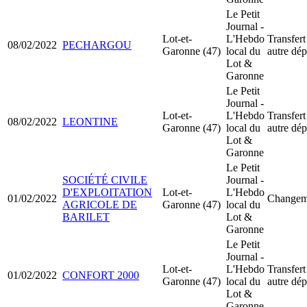
Le Petit
Journal -
Lot-et-
L'Hebdo
Transfert
08/02/2022
PECHARGOU
Garonne (47)
local du
autre dé
Lot &
Garonne
Le Petit
Journal -
Lot-et-
L'Hebdo
Transfert
08/02/2022
LEONTINE
Garonne (47)
local du
autre dé
Lot &
Garonne
Le Petit
SOCIÉTÉ CIVILE
Journal -
D'EXPLOITATION
Lot-et-
L'Hebdo
01/02/2022
Changeme
AGRICOLE DE
Garonne (47)
local du
BARILET
Lot &
Garonne
Le Petit
Journal -
Lot-et-
L'Hebdo
Transfert
01/02/2022
CONFORT 2000
Garonne (47)
local du
autre dé
Lot &
Garonne