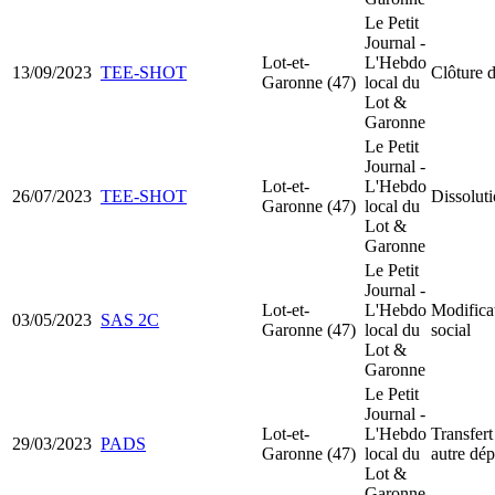
Le Petit
Journal -
Lot-et-
L'Hebdo
13/09/2023
TEE-SHOT
Clôture d
Garonne (47)
local du
Lot &
Garonne
Le Petit
Journal -
Lot-et-
L'Hebdo
26/07/2023
TEE-SHOT
Dissoluti
Garonne (47)
local du
Lot &
Garonne
Le Petit
Journal -
Lot-et-
L'Hebdo
Modificat
03/05/2023
SAS 2C
Garonne (47)
local du
social
Lot &
Garonne
Le Petit
Journal -
Lot-et-
L'Hebdo
Transfert
29/03/2023
PADS
Garonne (47)
local du
autre dé
Lot &
Garonne