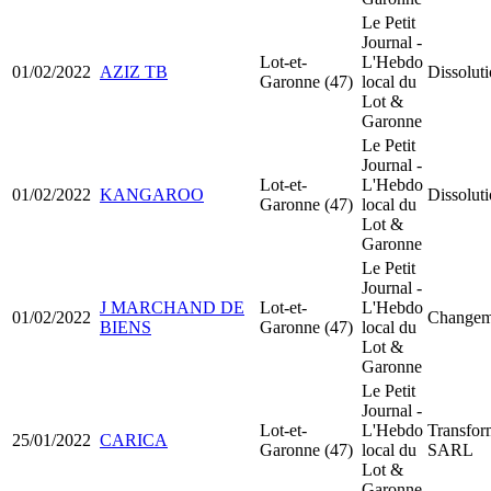
Le Petit
Journal -
Lot-et-
L'Hebdo
01/02/2022
AZIZ TB
Dissoluti
Garonne (47)
local du
Lot &
Garonne
Le Petit
Journal -
Lot-et-
L'Hebdo
01/02/2022
KANGAROO
Dissoluti
Garonne (47)
local du
Lot &
Garonne
Le Petit
Journal -
J MARCHAND DE
Lot-et-
L'Hebdo
01/02/2022
Changeme
BIENS
Garonne (47)
local du
Lot &
Garonne
Le Petit
Journal -
Lot-et-
L'Hebdo
Transfor
25/01/2022
CARICA
Garonne (47)
local du
SARL
Lot &
Garonne