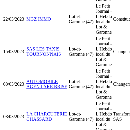
Le Petit
Journal -
Lot-et-
L'Hebdo
22/03/2023
MGZ IMMO
Constitu
Garonne (47)
local du
Lot &
Garonne
Le Petit
Journal -
SAS LES TAXIS
Lot-et-
L'Hebdo
15/03/2023
Changeme
TOURNONNAIS
Garonne (47)
local du
Lot &
Garonne
Le Petit
Journal -
AUTOMOBILE
Lot-et-
L'Hebdo
08/03/2023
Changeme
AGEN PARE BRISE
Garonne (47)
local du
Lot &
Garonne
Le Petit
Journal -
LA CHARCUTERIE
Lot-et-
L'Hebdo
Transfo
08/03/2023
CHASSARD
Garonne (47)
local du
SAS
Lot &
Garonne