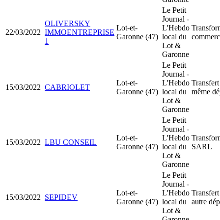
Le Petit
Journal -
OLIVERSKY
Lot-et-
L'Hebdo
Transfor
22/03/2022
IMMOENTREPRISE
Garonne (47)
local du
commerci
1
Lot &
Garonne
Le Petit
Journal -
Lot-et-
L'Hebdo
Transfert
15/03/2022
CABRIOLET
Garonne (47)
local du
même dé
Lot &
Garonne
Le Petit
Journal -
Lot-et-
L'Hebdo
Transfor
15/03/2022
LBU CONSEIL
Garonne (47)
local du
SARL
Lot &
Garonne
Le Petit
Journal -
Lot-et-
L'Hebdo
Transfert
15/03/2022
SEPIDEV
Garonne (47)
local du
autre dé
Lot &
Garonne