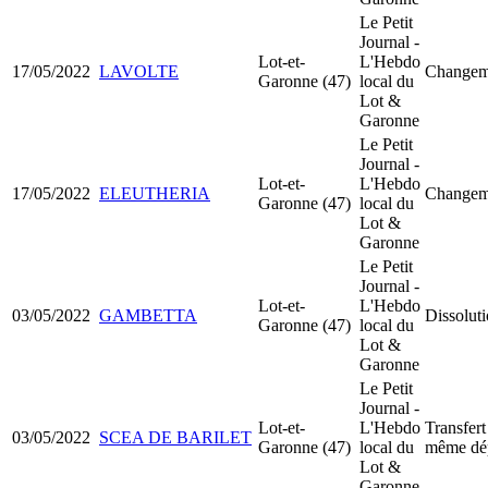
Le Petit
Journal -
Lot-et-
L'Hebdo
17/05/2022
LAVOLTE
Changeme
Garonne (47)
local du
Lot &
Garonne
Le Petit
Journal -
Lot-et-
L'Hebdo
17/05/2022
ELEUTHERIA
Changeme
Garonne (47)
local du
Lot &
Garonne
Le Petit
Journal -
Lot-et-
L'Hebdo
03/05/2022
GAMBETTA
Dissoluti
Garonne (47)
local du
Lot &
Garonne
Le Petit
Journal -
Lot-et-
L'Hebdo
Transfert
03/05/2022
SCEA DE BARILET
Garonne (47)
local du
même dé
Lot &
Garonne