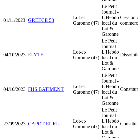
Le Petit
Journal -
Lot-et-
L'Hebdo
Cession 
01/11/2023
GREECE 58
Garonne (47)
local du
commerc
Lot &
Garonne
Le Petit
Journal -
Lot-et-
L'Hebdo
04/10/2023
ELYTE
Dissoluti
Garonne (47)
local du
Lot &
Garonne
Le Petit
Journal -
Lot-et-
L'Hebdo
04/10/2023
FHS BATIMENT
Constitu
Garonne (47)
local du
Lot &
Garonne
Le Petit
Journal -
Lot-et-
L'Hebdo
27/09/2023
CAPOT EURL
Constit
Garonne (47)
local du
Lot &
Garonne