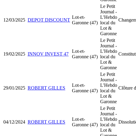
Le Petit
Journal -
Lot-et-
L'Hebdo
12/03/2025
DEPOT DISCOUNT
Changeme
Garonne (47)
local du
Lot &
Garonne
Le Petit
Journal -
Lot-et-
L'Hebdo
19/02/2025
INNOV INVEST 47
Constitu
Garonne (47)
local du
Lot &
Garonne
Le Petit
Journal -
Lot-et-
L'Hebdo
29/01/2025
ROBERT GILLES
Clôture d
Garonne (47)
local du
Lot &
Garonne
Le Petit
Journal -
Lot-et-
L'Hebdo
04/12/2024
ROBERT GILLES
Dissoluti
Garonne (47)
local du
Lot &
Garonne