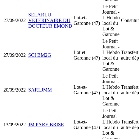
Le Petit
Journal -
SELARLU
Lot-et-
L'Hebdo
27/09/2022
VETERINAIRE DU
Constit
Garonne (47)
local du
DOCTEUR EMOND
Lot &
Garonne
Le Petit
Journal -
Lot-et-
L'Hebdo
Transfert
27/09/2022
SCI BM2G
Garonne (47)
local du
autre dé
Lot &
Garonne
Le Petit
Journal -
Lot-et-
L'Hebdo
Transfert
20/09/2022
SARLJMM
Garonne (47)
local du
autre dé
Lot &
Garonne
Le Petit
Journal -
Lot-et-
L'Hebdo
Transfert
13/09/2022
JM PARE BRISE
Garonne (47)
local du
autre dé
Lot &
Garonne