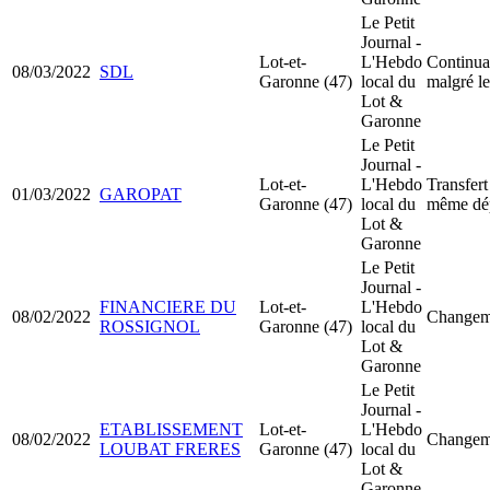
Le Petit
Journal -
Lot-et-
L'Hebdo
Continuat
08/03/2022
SDL
Garonne (47)
local du
malgré le
Lot &
Garonne
Le Petit
Journal -
Lot-et-
L'Hebdo
Transfert
01/03/2022
GAROPAT
Garonne (47)
local du
même dé
Lot &
Garonne
Le Petit
Journal -
FINANCIERE DU
Lot-et-
L'Hebdo
08/02/2022
Changeme
ROSSIGNOL
Garonne (47)
local du
Lot &
Garonne
Le Petit
Journal -
ETABLISSEMENT
Lot-et-
L'Hebdo
08/02/2022
Changeme
LOUBAT FRERES
Garonne (47)
local du
Lot &
Garonne