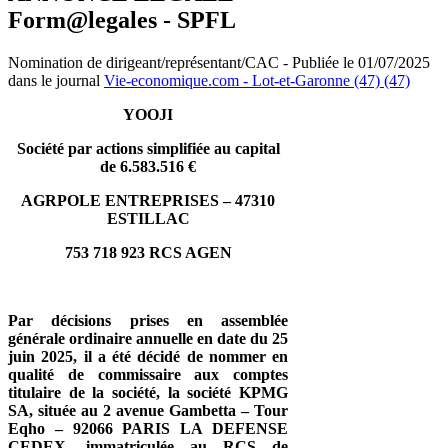
Form@legales - SPFL
Nomination de dirigeant/représentant/CAC - Publiée le 01/07/2025
dans le journal
Vie-economique.com - Lot-et-Garonne (47) (47)
YOOJI
Société par actions simplifiée au capital
de 6.583.516 €
AGRPOLE ENTREPRISES – 47310
ESTILLAC
753 718 923 RCS AGEN
Par décisions prises en assemblée
générale ordinaire annuelle en date du 25
juin 2025, il a été décidé de nommer en
qualité de commissaire aux comptes
titulaire de la société, la société KPMG
SA, située au 2 avenue Gambetta – Tour
Eqho – 92066 PARIS LA DEFENSE
CEDEX, immatriculée au RCS de