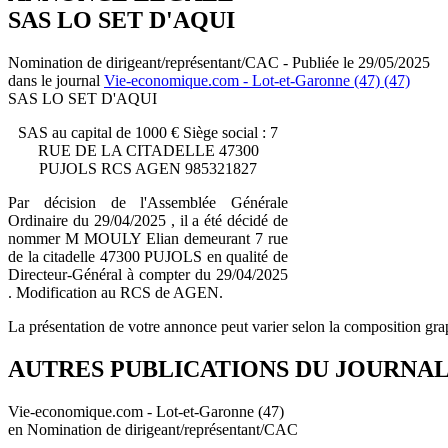
SAS LO SET D'AQUI
Nomination de dirigeant/représentant/CAC - Publiée le 29/05/2025
dans le journal
Vie-economique.com - Lot-et-Garonne (47) (47)
SAS LO SET D'AQUI
SAS au capital de 1000 € Siège social : 7
RUE DE LA CITADELLE 47300
PUJOLS RCS AGEN 985321827
Par décision de l'Assemblée Générale
Ordinaire du 29/04/2025 , il a été décidé de
nommer M MOULY Elian demeurant 7 rue
de la citadelle 47300 PUJOLS en qualité de
Directeur-Général à compter du 29/04/2025
. Modification au RCS de AGEN.
La présentation de votre annonce peut varier selon la composition gra
AUTRES PUBLICATIONS DU JOURNA
Vie-economique.com - Lot-et-Garonne (47)
en Nomination de dirigeant/représentant/CAC