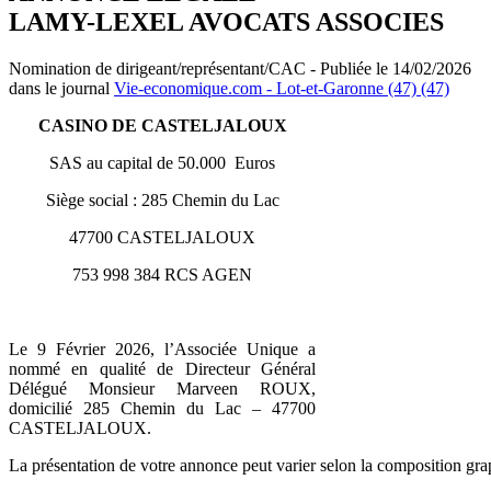
LAMY-LEXEL AVOCATS ASSOCIES
Nomination de dirigeant/représentant/CAC - Publiée le 14/02/2026
dans le journal
Vie-economique.com - Lot-et-Garonne (47) (47)
CASINO DE CASTELJALOUX
SAS au capital de 50.000 Euros
Siège social : 285 Chemin du Lac
47700 CASTELJALOUX
753 998 384 RCS AGEN
Le 9 Février 2026, l’Associée Unique a
nommé en qualité de Directeur Général
Délégué Monsieur Marveen ROUX,
domicilié 285 Chemin du Lac – 47700
CASTELJALOUX.
La présentation de votre annonce peut varier selon la composition gra