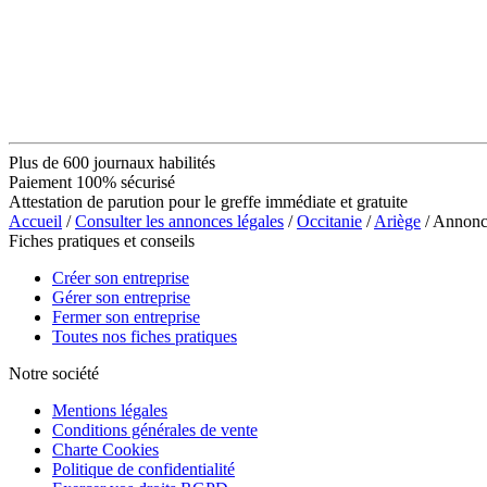
Plus de 600 journaux habilités
Paiement 100% sécurisé
Attestation de parution pour le greffe immédiate et gratuite
Accueil
/
Consulter les annonces légales
/
Occitanie
/
Ariège
/ Annon
Fiches pratiques et conseils
Créer son entreprise
Gérer son entreprise
Fermer son entreprise
Toutes nos fiches pratiques
Notre société
Mentions légales
Conditions générales de vente
Charte Cookies
Politique de confidentialité