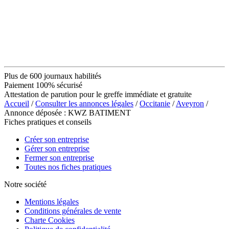
Plus de 600 journaux habilités
Paiement 100% sécurisé
Attestation de parution pour le greffe immédiate et gratuite
Accueil
/
Consulter les annonces légales
/
Occitanie
/
Aveyron
/
Annonce déposée : KWZ BATIMENT
Fiches pratiques et conseils
Créer son entreprise
Gérer son entreprise
Fermer son entreprise
Toutes nos fiches pratiques
Notre société
Mentions légales
Conditions générales de vente
Charte Cookies