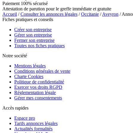
Paiement 100% sécurisé
Attestation de parution pour le greffe immédiate et gratuite
Accueil
/
Consulter les annonces légales
/
Occitanie
/
Aveyron
/ Ann
Fiches pratiques et conseils
Créer son entreprise
Gérer son entreprise
Fermer son entreprise
Toutes nos fiches pratiques
Notre société
Mentions légales
Conditions générales de vente
Charte Cookies
Politique de confidentialité
Exercer vos droits RGPD
Réglementation légale
Gérer mes consentements
Accès rapides
Espace pro
Tarifs annonces légales
Actualités formalités