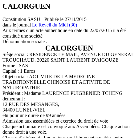
CALORGUEN
Constitution SASU - Publiée le 27/11/2015
dans le journal
Le Réveil du Midi (30)
Aux termes d'un acte authentique en date du 22/07/2015 il a été
constitué une société
Dénomination sociale :
CALORGUEN
Siège social : RESIDENCE LE MAIL, AVENUE DU GENERAL
TROUCHAUD, 30220 SAINT LAURENT D'AIGOUZE
Forme : SAS
Capital : 1 Euros
Objet social : ACTIVITE DE LA MEDECINE
TRADITIONNELLE CHINOISE ET ACTIVITE DE
NATUROPATHIE
Président : Madame LAURENCE PUIGRENIER-TCHENG
demeurant :
12 RUE DES MESANGES,
34400 LUNEL-VIEL
élu pour une durée de 99 années
Admission aux assemblées et exercice du droit de vote :
Chaque actionnaire est convoqué aux Assemblées. Chaque action
donne droit à une voix.
Clauses d'agrément : Les actions sont librement cessibles entre