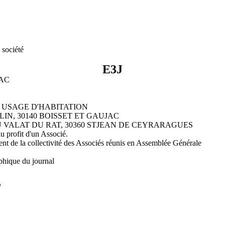
 société
E3J
JAC
 A USAGE D'HABITATION
LIN, 30140 BOISSET ET GAUJAC
 DU VALAT DU RAT, 30360 STJEAN DE CEYRARAGUES
au profit d'un Associé.
ment de la collectivité des Associés réunis en Assemblée Générale
phique du journal
L