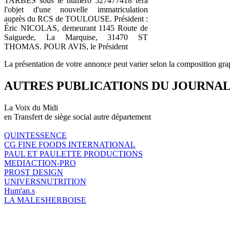
TARBES sous le numéro 527477418 fera
l'objet d'une nouvelle immatriculation
auprès du RCS de TOULOUSE. Président :
Éric NICOLAS, demeurant 1145 Route de
Saiguede, La Marquise, 31470 ST
THOMAS. POUR AVIS, le Président
La présentation de votre annonce peut varier selon la composition gra
AUTRES PUBLICATIONS DU JOURNA
La Voix du Midi
en Transfert de siège social autre département
QUINTESSENCE
CG FINE FOODS INTERNATIONAL
PAUL ET PAULETTE PRODUCTIONS
MEDIACTION-PRO
PROST DESIGN
UNIVERSNUTRITION
Hum'an.s
LA MALESHERBOISE