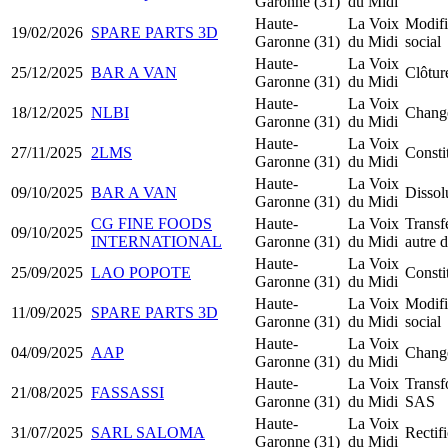
Garonne (31)
du Midi
Haute-
La Voix
Modifi
19/02/2026
SPARE PARTS 3D
Garonne (31)
du Midi
social
Haute-
La Voix
25/12/2025
BAR A VAN
Clôtur
Garonne (31)
du Midi
Haute-
La Voix
18/12/2025
NLBI
Change
Garonne (31)
du Midi
Haute-
La Voix
27/11/2025
2LMS
Consti
Garonne (31)
du Midi
Haute-
La Voix
09/10/2025
BAR A VAN
Dissol
Garonne (31)
du Midi
CG FINE FOODS
Haute-
La Voix
Transfe
09/10/2025
INTERNATIONAL
Garonne (31)
du Midi
autre 
Haute-
La Voix
25/09/2025
LAO POPOTE
Const
Garonne (31)
du Midi
Haute-
La Voix
Modifi
11/09/2025
SPARE PARTS 3D
Garonne (31)
du Midi
social
Haute-
La Voix
04/09/2025
AAP
Change
Garonne (31)
du Midi
Haute-
La Voix
Trans
21/08/2025
FASSASSI
Garonne (31)
du Midi
SAS
Haute-
La Voix
31/07/2025
SARL SALOMA
Rectifi
Garonne (31)
du Midi