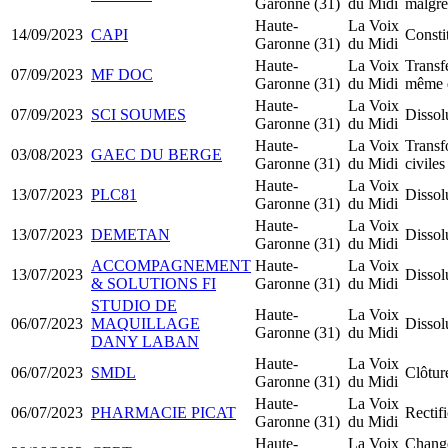
Garonne (31)
du Midi
malgré
Haute-
La Voix
14/09/2023
CAPI
Const
Garonne (31)
du Midi
Haute-
La Voix
Transfe
07/09/2023
MF DOC
Garonne (31)
du Midi
même 
Haute-
La Voix
07/09/2023
SCI SOUMES
Dissol
Garonne (31)
du Midi
Haute-
La Voix
Transf
03/08/2023
GAEC DU BERGE
Garonne (31)
du Midi
civiles
Haute-
La Voix
13/07/2023
PLC81
Dissol
Garonne (31)
du Midi
Haute-
La Voix
13/07/2023
DEMETAN
Dissol
Garonne (31)
du Midi
ACCOMPAGNEMENT
Haute-
La Voix
13/07/2023
Dissol
& SOLUTIONS FI
Garonne (31)
du Midi
STUDIO DE
Haute-
La Voix
06/07/2023
MAQUILLAGE
Dissol
Garonne (31)
du Midi
DANY LABAN
Haute-
La Voix
06/07/2023
SMDL
Clôtur
Garonne (31)
du Midi
Haute-
La Voix
06/07/2023
PHARMACIE PICAT
Rectifi
Garonne (31)
du Midi
Haute-
La Voix
Chang