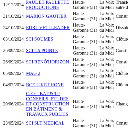
PAUL ET PAULETTE
Haute-
La Voix
Transfe
12/12/2024
PRODUCTIONS
Garonne (31)
du Midi
autre 
Haute-
La Voix
31/10/2024
MARION GAUTIER
Consti
Garonne (31)
du Midi
Haute-
La Voix
24/10/2024
EURL VETI-LEADER
Dissol
Garonne (31)
du Midi
Haute-
La Voix
03/10/2024
SCI SOUMES
Clôtur
Garonne (31)
du Midi
Haute-
La Voix
26/09/2024
SCI LA POINTE
Consti
Garonne (31)
du Midi
Haute-
La Voix
26/09/2024
SCI RENÔ'HORIZON
Consti
Garonne (31)
du Midi
Haute-
La Voix
05/09/2024
MAG 2
Clôtur
Garonne (31)
du Midi
Haute-
La Voix
04/07/2024
BCE LIKE PHONE
Clôtur
Garonne (31)
du Midi
C.E.C. BAT & TP
CONSEILS, ETUDES
Haute-
La Voix
20/06/2024
ET CONSTRUCTION
Change
Garonne (31)
du Midi
EN BÂTIMENT &
TRAVAUX PUBLICS
Haute-
La Voix
23/05/2024
SCI SLT MEDICAL
Consti
Garonne (31)
du Midi