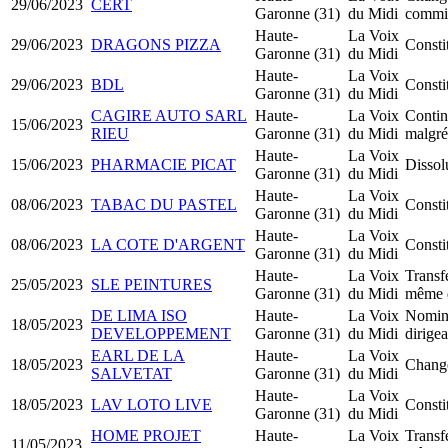
29/06/2023
CERT
Garonne (31)
du Midi
commis
Haute-
La Voix
29/06/2023
DRAGONS PIZZA
Const
Garonne (31)
du Midi
Haute-
La Voix
29/06/2023
BDL
Consti
Garonne (31)
du Midi
CAGIRE AUTO SARL
Haute-
La Voix
Continu
15/06/2023
RIEU
Garonne (31)
du Midi
malgré
Haute-
La Voix
15/06/2023
PHARMACIE PICAT
Dissol
Garonne (31)
du Midi
Haute-
La Voix
08/06/2023
TABAC DU PASTEL
Consti
Garonne (31)
du Midi
Haute-
La Voix
08/06/2023
LA COTE D'ARGENT
Consti
Garonne (31)
du Midi
Haute-
La Voix
Transfe
25/05/2023
SLE PEINTURES
Garonne (31)
du Midi
même 
DE LIMA ISO
Haute-
La Voix
Nomin
18/05/2023
DEVELOPPEMENT
Garonne (31)
du Midi
dirige
EARL DE LA
Haute-
La Voix
18/05/2023
Change
SALVETAT
Garonne (31)
du Midi
Haute-
La Voix
18/05/2023
LAV LOTO LIVE
Const
Garonne (31)
du Midi
HOME PROJET
Haute-
La Voix
Transfe
11/05/2023