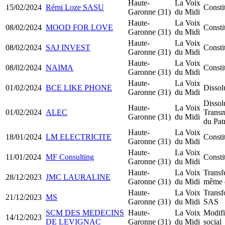
Haute-
La Voix
15/02/2024
Rémi Loze SASU
Const
Garonne (31)
du Midi
Haute-
La Voix
08/02/2024
MOOD FOR LOVE
Const
Garonne (31)
du Midi
Haute-
La Voix
08/02/2024
SAJ INVEST
Constit
Garonne (31)
du Midi
Haute-
La Voix
08/02/2024
NAIMA
Consti
Garonne (31)
du Midi
Haute-
La Voix
01/02/2024
BCE LIKE PHONE
Dissol
Garonne (31)
du Midi
Dissol
Haute-
La Voix
01/02/2024
ALEC
Transm
Garonne (31)
du Midi
du Pat
Haute-
La Voix
18/01/2024
LM ELECTRICITE
Const
Garonne (31)
du Midi
Haute-
La Voix
11/01/2024
MF Consulting
Const
Garonne (31)
du Midi
Haute-
La Voix
Transfe
28/12/2023
JMC LAURALINE
Garonne (31)
du Midi
même 
Haute-
La Voix
Trans
21/12/2023
MS
Garonne (31)
du Midi
SAS
SCM DES MEDECINS
Haute-
La Voix
Modifi
14/12/2023
DE LEVIGNAC
Garonne (31)
du Midi
social