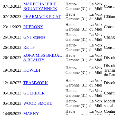
MARECHALERIE
Haute-
La Voix
07/12/2023
Const
ROUAT YANNICK
Garonne (31)
du Midi
Haute-
La Voix
07/12/2023
PHARMACIE PICAT
Clôtur
Garonne (31)
du Midi
Haute-
La Voix
23/11/2023
PHERONY
Const
Garonne (31)
du Midi
Haute-
La Voix
26/10/2023
GNT express
Change
Garonne (31)
du Midi
Haute-
La Voix
26/10/2023
RE TP
Const
Garonne (31)
du Midi
ZORA'MISS BRIDAL
Haute-
La Voix
26/10/2023
Dissol
& BEAUTY
Garonne (31)
du Midi
Dissol
Haute-
La Voix
19/10/2023
KOWLBI
Transm
Garonne (31)
du Midi
du Pat
Haute-
La Voix
12/10/2023
TEAMWORK
Dissol
Garonne (31)
du Midi
Haute-
La Voix
05/10/2023
GUERIDER
Consti
Garonne (31)
du Midi
Haute-
La Voix
Modifi
05/10/2023
WOOD SMOKE
Garonne (31)
du Midi
social
Haute-
La Voix
Continu
14/09/2023
MARNY