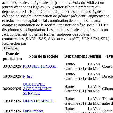
actualités locales et régionales, le journal La Voix du Midi est un
journal d'annonces légales (JAL) autorisé par la préfecture du
département 31 - Haute-Garonne à publier les annonces légales :
création de société ; nomination de gérant / président ; augmentation
et réduction de capital social ; nomination de commissaire aux
comptes ; liquidation de la société ; transfert de siège social ; TUP /
dissolution sans liquidation. Les annonces légales publiées dans un
JAL concernent toutes les formes juridiques de sociétés :
commerciales (SARL, SAS, SA) ou civiles (SCI, SCP, SCM, SEL).
Rechercher par
Continue
Date de
Nom de la société
Département
Journal
Typ
publication
Haute-
La Voix
30/07/2026
PRO NETTOYAGE
Consti
Garonne (31)
du Midi
Haute-
La Voix
18/06/2026
N & J
Dissol
Garonne (31)
du Midi
OCCITANIE
Haute-
La Voix
04/06/2026
AGENCEMENT
Clôtur
Garonne (31)
du Midi
SERVICE
Haute-
La Voix
Transfe
19/03/2026
QUINTESSENCE
Garonne (31)
du Midi
autre 
Haute-
La Voix
19/02/2026
Orba Impact
Rectifi