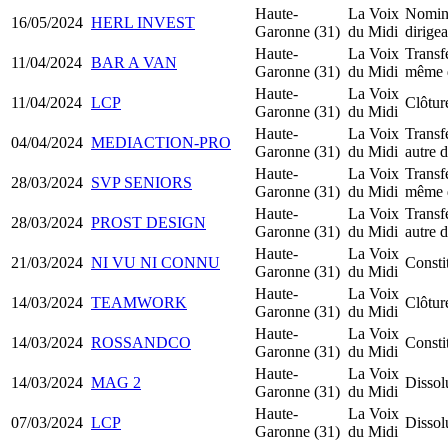
Haute-
La Voix
Nomin
16/05/2024
HERL INVEST
Garonne (31)
du Midi
dirige
Haute-
La Voix
Transfe
11/04/2024
BAR A VAN
Garonne (31)
du Midi
même 
Haute-
La Voix
11/04/2024
LCP
Clôtur
Garonne (31)
du Midi
Haute-
La Voix
Transfe
04/04/2024
MEDIACTION-PRO
Garonne (31)
du Midi
autre 
Haute-
La Voix
Transfe
28/03/2024
SVP SENIORS
Garonne (31)
du Midi
même 
Haute-
La Voix
Transfe
28/03/2024
PROST DESIGN
Garonne (31)
du Midi
autre 
Haute-
La Voix
21/03/2024
NI VU NI CONNU
Const
Garonne (31)
du Midi
Haute-
La Voix
14/03/2024
TEAMWORK
Clôtur
Garonne (31)
du Midi
Haute-
La Voix
14/03/2024
ROSSANDCO
Consti
Garonne (31)
du Midi
Haute-
La Voix
14/03/2024
MAG 2
Dissol
Garonne (31)
du Midi
Haute-
La Voix
07/03/2024
LCP
Dissol
Garonne (31)
du Midi