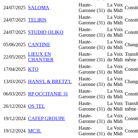
Haute-
La Voix
24/07/2025
SALOMA
Const
Garonne (31)
du Midi
Haute-
La Voix
24/07/2025
TELIRIS
Const
Garonne (31)
du Midi
Haute-
La Voix
24/07/2025
STUDIO OLIKO
Const
Garonne (31)
du Midi
Haute-
La Voix
05/06/2025
CANTINE
Change
Garonne (31)
du Midi
LIEUX EN
Haute-
La Voix
Transfe
22/05/2025
CHANTIER
Garonne (31)
du Midi
même 
Haute-
La Voix
17/04/2025
KTO
Const
Garonne (31)
du Midi
Haute-
La Voix
13/03/2025
HANS'L & BRETZ'L
Change
Garonne (31)
du Midi
Haute-
La Voix
06/03/2025
RP OCCITANIE 31
Const
Garonne (31)
du Midi
Haute-
La Voix
Transfe
26/12/2024
OS TEL
Garonne (31)
du Midi
même 
Haute-
La Voix
19/12/2024
CAFEP GROUPE
Consti
Garonne (31)
du Midi
Haute-
La Voix
19/12/2024
MC3L
Consti
Garonne (31)
du Midi