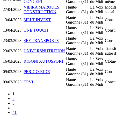
CONCEPT
Garonne (31)
du Midi
même 
VIEIRA MARQUES
Haute-
La Voix
Modifi
27/04/2023
CONSTRUCTION
Garonne (31)
du Midi
social
Haute-
La Voix
13/04/2023
MELT INVEST
Consti
Garonne (31)
du Midi
Haute-
La Voix
13/04/2023
ONE TOUCH
Consti
Garonne (31)
du Midi
Haute-
La Voix
23/03/2023
SEF TRANSPORTS
Const
Garonne (31)
du Midi
Haute-
La Voix
Transfe
23/03/2023
UNIVERSNUTRITION
Garonne (31)
du Midi
autre 
Haute-
La Voix
16/03/2023
RIGONI AUTOSPORT
Clôtur
Garonne (31)
du Midi
Haute-
La Voix
09/03/2023
PER-GO-RIDE
Const
Garonne (31)
du Midi
Haute-
La Voix
09/03/2023
TRVI
Const
Garonne (31)
du Midi
1
2
3
…
41