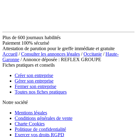
Plus de 600 journaux habilités
Paiement 100% sécurisé
Attestation de parution pour le greffe immédiate et gratuite
Accueil
/
Consulter les annonces légales
/
Occitanie
/
Haute-
Garonne
/ Annonce déposée : REFLEX GROUPE
Fiches pratiques et conseils
Créer son entreprise
Gérer son entreprise
Fermer son entreprise
Toutes nos fiches pratiques
Notre société
Mentions légales
Conditions générales de vente
Charte Cookies
Politique de confidentialité
Exercer vos droits RGPD