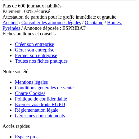
Plus de 600 journaux habilités
Paiement 100% sécurisé
Attestation de parution pour le greffe immédiate et gratuite
Accueil
/
Consulter les annonces légales
/
Occitanie
/
Hautes-
Pyrénées
/ Annonce déposée : ESPRIBAT
Fiches pratiques et conseils
Créer son entreprise
Gérer son entreprise
Fermer son entreprise
Toutes nos fiches pratiques
Notre société
Mentions légales
Conditions générales de vente
Charte Cookies
Politique de confidentialité
Exercer vos droits RGPD
Réglementation légale
Gérer mes consentements
Accès rapides
Espace pro