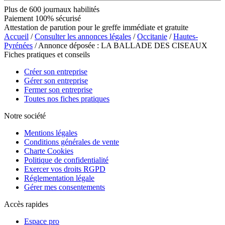
Plus de 600 journaux habilités
Paiement 100% sécurisé
Attestation de parution pour le greffe immédiate et gratuite
Accueil
/
Consulter les annonces légales
/
Occitanie
/
Hautes-
Pyrénées
/ Annonce déposée : LA BALLADE DES CISEAUX
Fiches pratiques et conseils
Créer son entreprise
Gérer son entreprise
Fermer son entreprise
Toutes nos fiches pratiques
Notre société
Mentions légales
Conditions générales de vente
Charte Cookies
Politique de confidentialité
Exercer vos droits RGPD
Réglementation légale
Gérer mes consentements
Accès rapides
Espace pro