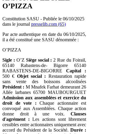
O’PIZZA
Constitution SASU - Publiée le 06/10/2025
dans le journal
presselib.com (65)
Par acte authentique en date du 06/10/2025,
il a été constitué une SASU dénommée :
O’PIZZA
Sigle :
O’Z
Siège social :
2 Rue du Foirail,
65140 Rabastens-de- Bigorre 65140
RABASTENS-DE-BIGORRE
Capital :
500 €
Objet social :
Restauration rapide
sans vente des boissons alcoolisées
Président :
M Mnafek Farhat demeurant 26
Allée larbanes 65700 MAUBOURGUET
Admission aux assemblées et exercice du
droit de vote :
Chaque actionnaire est
convoqué aux Assemblées. Chaque action
donne droit à une voix.
Clauses
d'agrément :
Les actions sont librement
cessibles entre actionnaires uniquement avec
accord du Président de la Société.
Durée :