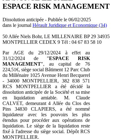
ESPACE RISK MANAGEMENT
Dissolution anticipée - Publiée le 06/02/2025
dans le journal
Hérault Juridique et Economique (34)
50 Allée Niels Bohr, LE MILLENAIRE BP 29 34935
MONTPELLIER CEDEX 9 Tél : 04 67 83 58 10
Par AGE du 29/12/2024 à effet au
31/12/2024 de "
ESPACE RISK
MANAGEMENT
", au capital de 76
224,51€, siège social Bâtiment 12 Parc Club
du Millénaire 1025 Avenue Henri Becquerel
- 34000 MONTPELLIER, 382 838 571
RCS MONTPELLIER a été décidé la
dissolution anticipée de la Société et sa mise
en liquidation amiable. M. Claude
CALVET, demeurant 4 Allée du Clos des
Pins 34830 CLAPIERS, a été nommé
liquidateur avec les pouvoirs les plus
étendus pour procéder aux opérations de
liquidation. Le siège de la liquidation reste
fixé à l'adresse du siège social. Dépôt RCS
MONTPELLIER.