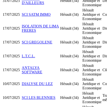
31/07/2025
Hérault (34)
Juridique et
Dis
D'AILLEURS
Economique
Hérault
17/07/2025
SCI SATM IMMO
Hérault (34)
Juridique et
Co
Economique
Hérault
ISOLATION DE LIMA
17/07/2025
Hérault (34)
Juridique et
Dis
FRERES
Economique
Hérault
17/07/2025
SCI GREGOLENE
Hérault (34)
Juridique et
Dis
Economique
Hérault
17/07/2025
L.T.C.L.
Hérault (34)
Juridique et
Dis
Economique
Hérault
ANTALYA
17/07/2025
Hérault (34)
Juridique et
Clô
SOFTWARE
Economique
Hérault
10/07/2025
DIALYSE DU LEZ
Hérault (34)
Juridique et
Co
Economique
Hérault
Tra
10/07/2025
SCI LES BLENNIES
Hérault (34)
Juridique et
mê
Economique