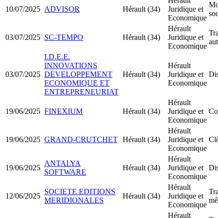
Hérault
Mo
10/07/2025
ADVISOR
Hérault (34)
Juridique et
soc
Economique
Hérault
Tra
03/07/2025
SC-TEMPO
Hérault (34)
Juridique et
au
Economique
I.D.E.E.
INNOVATIONS
Hérault
03/07/2025
DEVELOPPEMENT
Hérault (34)
Juridique et
Dis
ECONOMIQUE ET
Economique
ENTREPRENEURIAT
Hérault
19/06/2025
FINEXIUM
Hérault (34)
Juridique et
Co
Economique
Hérault
19/06/2025
GRAND-CRUTCHET
Hérault (34)
Juridique et
Clô
Economique
Hérault
ANTALYA
19/06/2025
Hérault (34)
Juridique et
Dis
SOFTWARE
Economique
Hérault
SOCIETE EDITIONS
Tra
12/06/2025
Hérault (34)
Juridique et
MERIDIONALES
mê
Economique
Hérault