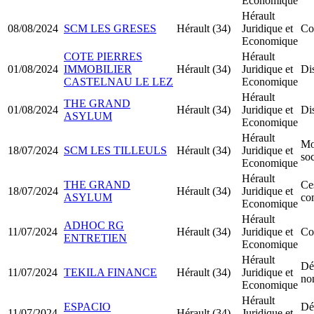
Economique
Hérault
08/08/2024
SCM LES GRESES
Hérault (34)
Juridique et
Co
Economique
COTE PIERRES
Hérault
01/08/2024
IMMOBILIER
Hérault (34)
Juridique et
Dis
CASTELNAU LE LEZ
Economique
Hérault
THE GRAND
01/08/2024
Hérault (34)
Juridique et
Dis
ASYLUM
Economique
Hérault
Mo
18/07/2024
SCM LES TILLEULS
Hérault (34)
Juridique et
soc
Economique
Hérault
THE GRAND
Ce
18/07/2024
Hérault (34)
Juridique et
ASYLUM
co
Economique
Hérault
ADHOC RG
11/07/2024
Hérault (34)
Juridique et
Co
ENTRETIEN
Economique
Hérault
Dé
11/07/2024
TEKILA FINANCE
Hérault (34)
Juridique et
no
Economique
Hérault
ESPACIO
Dé
11/07/2024
Hérault (34)
Juridique et