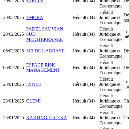
20/02/2025
STELYS
Hérault (34)
Juridique et
Dis
Economique
Hérault
Dé
20/02/2025
EMORA
Hérault (34)
Juridique et
no
Economique
PADEL SAUVIAN
Hérault
Tra
20/02/2025
SUD
Hérault (34)
Juridique et
mê
MEDITERRANEE
Economique
Hérault
06/02/2025
SCI DE L ABBAYE
Hérault (34)
Juridique et
Dis
Economique
Hérault
ESPACE RISK
06/02/2025
Hérault (34)
Juridique et
Dis
MANAGEMENT
Economique
Hérault
Tra
23/01/2025
LYNES
Hérault (34)
Juridique et
au
Economique
Hérault
23/01/2025
CLEMI
Hérault (34)
Juridique et
Ch
Economique
Hérault
23/01/2025
KARTING ELCEKA
Hérault (34)
Juridique et
Co
Economique