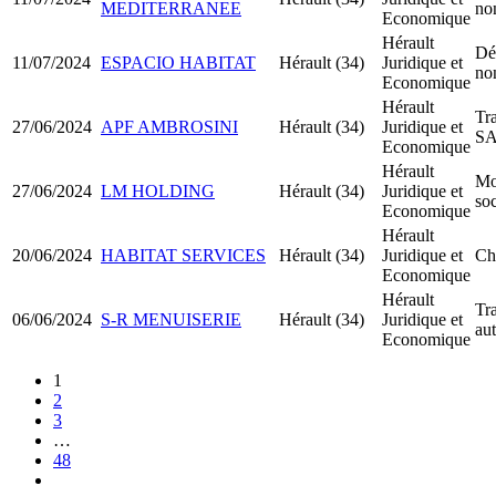
MEDITERRANEE
no
Economique
Hérault
Dé
11/07/2024
ESPACIO HABITAT
Hérault (34)
Juridique et
no
Economique
Hérault
Tr
27/06/2024
APF AMBROSINI
Hérault (34)
Juridique et
S
Economique
Hérault
Mo
27/06/2024
LM HOLDING
Hérault (34)
Juridique et
soc
Economique
Hérault
20/06/2024
HABITAT SERVICES
Hérault (34)
Juridique et
Ch
Economique
Hérault
Tra
06/06/2024
S-R MENUISERIE
Hérault (34)
Juridique et
au
Economique
1
2
3
…
48