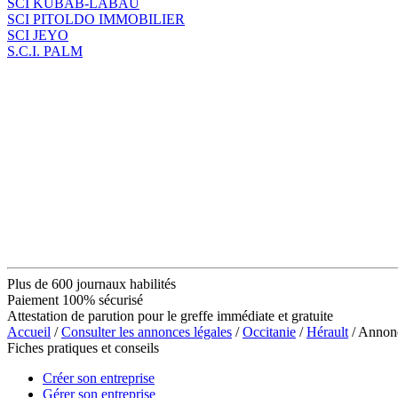
SCI KUBAB-LABAU
SCI PITOLDO IMMOBILIER
SCI JEYO
S.C.I. PALM
Plus de 600 journaux habilités
Paiement 100% sécurisé
Attestation de parution pour le greffe immédiate et gratuite
Accueil
/
Consulter les annonces légales
/
Occitanie
/
Hérault
/ Annon
Fiches pratiques et conseils
Créer son entreprise
Gérer son entreprise