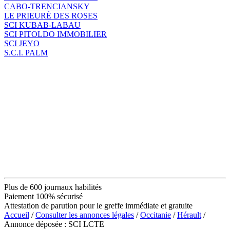
CABO-TRENCIANSKY
LE PRIEURÉ DES ROSES
SCI KUBAB-LABAU
SCI PITOLDO IMMOBILIER
SCI JEYO
S.C.I. PALM
Plus de 600 journaux habilités
Paiement 100% sécurisé
Attestation de parution pour le greffe immédiate et gratuite
Accueil
/
Consulter les annonces légales
/
Occitanie
/
Hérault
/
Annonce déposée : SCI LCTE