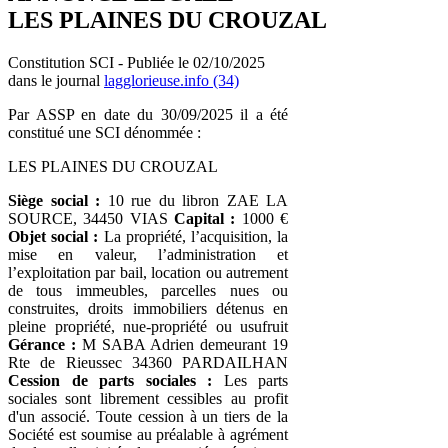
LES PLAINES DU CROUZAL
Constitution SCI - Publiée le 02/10/2025
dans le journal
lagglorieuse.info (34)
Par ASSP en date du 30/09/2025 il a été
constitué une SCI dénommée :
LES PLAINES DU CROUZAL
Siège social :
10 rue du libron ZAE LA
SOURCE, 34450 VIAS
Capital :
1000 €
Objet social :
La propriété, l’acquisition, la
mise en valeur, l’administration et
l’exploitation par bail, location ou autrement
de tous immeubles, parcelles nues ou
construites, droits immobiliers détenus en
pleine propriété, nue-propriété ou usufruit
Gérance :
M SABA Adrien demeurant 19
Rte de Rieussec 34360 PARDAILHAN
Cession de parts sociales :
Les parts
sociales sont librement cessibles au profit
d'un associé. Toute cession à un tiers de la
Société est soumise au préalable à agrément