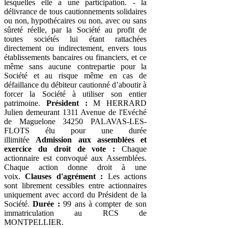
lesquelles elle a une participation. - la
délivrance de tous cautionnements solidaires
ou non, hypothécaires ou non, avec ou sans
sûreté réelle, par la Société au profit de
toutes sociétés lui étant rattachées
directement ou indirectement, envers tous
établissements bancaires ou financiers, et ce
même sans aucune contrepartie pour la
Société et au risque même en cas de
défaillance du débiteur cautionné d’aboutir à
forcer la Société à utiliser son entier
patrimoine.
Président :
M HERRARD
Julien demeurant 1311 Avenue de l'Evéché
de Maguelone 34250 PALAVAS-LES-
FLOTS élu pour une durée
illimitée
Admission aux assemblées et
exercice du droit de vote :
Chaque
actionnaire est convoqué aux Assemblées.
Chaque action donne droit à une
voix.
Clauses d'agrément :
Les actions
sont librement cessibles entre actionnaires
uniquement avec accord du Président de la
Société.
Durée :
99 ans à compter de son
immatriculation au RCS de
MONTPELLIER.