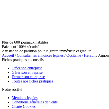
Plus de 600 journaux habilités
Paiement 100% sécurisé
Attestation de parution pour le greffe immédiate et gratuite
Accueil
/
Consulter les annonces légales
/
Occitanie
/
Hérault
/ Annon
Fiches pratiques et conseils
Créer son entreprise
Gérer son entreprise
Fermer son entreprise
Toutes nos fiches pratiques
Notre société
Mentions légales
Conditions générales de vente
Charte Cookies