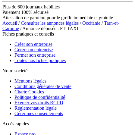
Plus de 600 journaux habilités
Paiement 100% sécurisé
Attestation de parution pour le greffe immédiate et gratuite
Accueil
/
Consulter les annonces légales
/
Occitanie
/
Tarn-et-
Garonne
/ Annonce déposée : FT TAXI
Fiches pratiques et conseils
Créer son entreprise
Gérer son entreprise
Fermer son entreprise
Toutes nos fiches pratiques
Notre société
Mentions légales
Conditions générales de vente
Charte Cookies
Politique de confidentialité
Exercer vos droits RGPD
Réglementation légale
Gérer mes consentements
Accès rapides
Espace pro