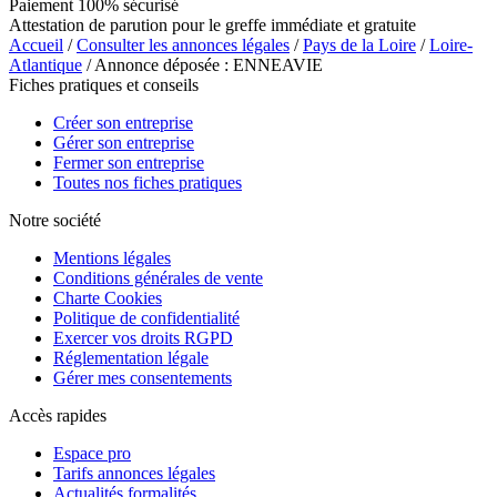
Paiement 100% sécurisé
Attestation de parution pour le greffe immédiate et gratuite
Accueil
/
Consulter les annonces légales
/
Pays de la Loire
/
Loire-
Atlantique
/ Annonce déposée : ENNEAVIE
Fiches pratiques et conseils
Créer son entreprise
Gérer son entreprise
Fermer son entreprise
Toutes nos fiches pratiques
Notre société
Mentions légales
Conditions générales de vente
Charte Cookies
Politique de confidentialité
Exercer vos droits RGPD
Réglementation légale
Gérer mes consentements
Accès rapides
Espace pro
Tarifs annonces légales
Actualités formalités