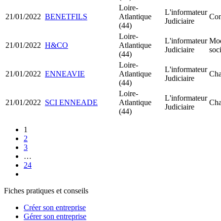
Loire-
L'informateur
21/01/2022
BENETFILS
Atlantique
Con
Judiciaire
(44)
Loire-
L'informateur
Mod
21/01/2022
H&CO
Atlantique
Judiciaire
soci
(44)
Loire-
L'informateur
21/01/2022
ENNEAVIE
Atlantique
Cha
Judiciaire
(44)
Loire-
L'informateur
21/01/2022
SCI ENNEADE
Atlantique
Cha
Judiciaire
(44)
1
2
3
…
24
Fiches pratiques et conseils
Créer son entreprise
Gérer son entreprise