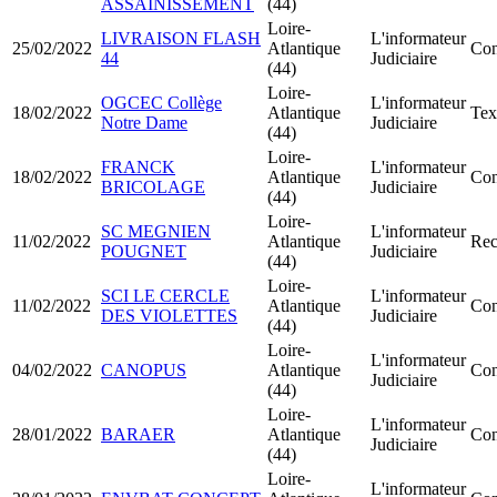
ASSAINISSEMENT
(44)
Loire-
LIVRAISON FLASH
L'informateur
25/02/2022
Atlantique
Con
44
Judiciaire
(44)
Loire-
OGCEC Collège
L'informateur
18/02/2022
Atlantique
Tex
Notre Dame
Judiciaire
(44)
Loire-
FRANCK
L'informateur
18/02/2022
Atlantique
Con
BRICOLAGE
Judiciaire
(44)
Loire-
SC MEGNIEN
L'informateur
11/02/2022
Atlantique
Rect
POUGNET
Judiciaire
(44)
Loire-
SCI LE CERCLE
L'informateur
11/02/2022
Atlantique
Con
DES VIOLETTES
Judiciaire
(44)
Loire-
L'informateur
04/02/2022
CANOPUS
Atlantique
Con
Judiciaire
(44)
Loire-
L'informateur
28/01/2022
BARAER
Atlantique
Con
Judiciaire
(44)
Loire-
L'informateur