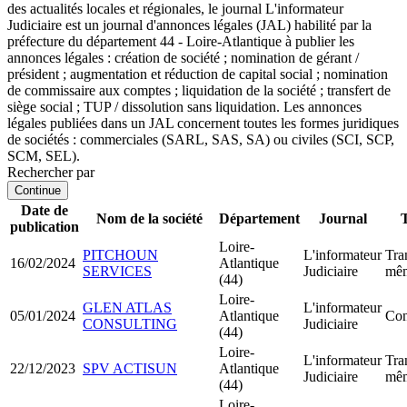
des actualités locales et régionales, le journal L'informateur
Judiciaire est un journal d'annonces légales (JAL) habilité par la
préfecture du département 44 - Loire-Atlantique à publier les
annonces légales : création de société ; nomination de gérant /
président ; augmentation et réduction de capital social ; nomination
de commissaire aux comptes ; liquidation de la société ; transfert de
siège social ; TUP / dissolution sans liquidation. Les annonces
légales publiées dans un JAL concernent toutes les formes juridiques
de sociétés : commerciales (SARL, SAS, SA) ou civiles (SCI, SCP,
SCM, SEL).
Rechercher par
Continue
Date de
Nom de la société
Département
Journal
T
publication
Loire-
PITCHOUN
L'informateur
Tra
16/02/2024
Atlantique
SERVICES
Judiciaire
mêm
(44)
Loire-
GLEN ATLAS
L'informateur
05/01/2024
Atlantique
Con
CONSULTING
Judiciaire
(44)
Loire-
L'informateur
Tra
22/12/2023
SPV ACTISUN
Atlantique
Judiciaire
mêm
(44)
Loire-