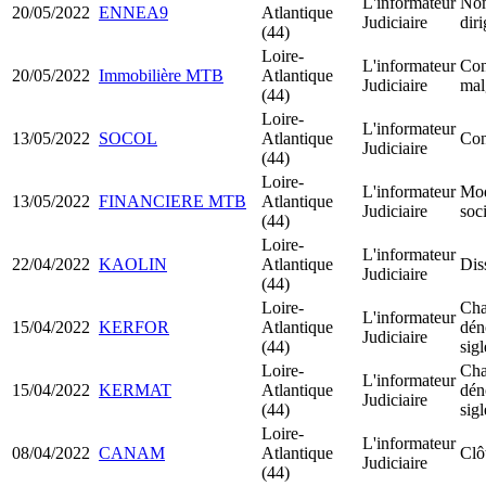
L'informateur
Nom
20/05/2022
ENNEA9
Atlantique
Judiciaire
dir
(44)
Loire-
L'informateur
Con
20/05/2022
Immobilière MTB
Atlantique
Judiciaire
mal
(44)
Loire-
L'informateur
13/05/2022
SOCOL
Atlantique
Con
Judiciaire
(44)
Loire-
L'informateur
Mod
13/05/2022
FINANCIERE MTB
Atlantique
Judiciaire
soci
(44)
Loire-
L'informateur
22/04/2022
KAOLIN
Atlantique
Dis
Judiciaire
(44)
Loire-
Cha
L'informateur
15/04/2022
KERFOR
Atlantique
dén
Judiciaire
(44)
sigl
Loire-
Cha
L'informateur
15/04/2022
KERMAT
Atlantique
dén
Judiciaire
(44)
sigl
Loire-
L'informateur
08/04/2022
CANAM
Atlantique
Clô
Judiciaire
(44)