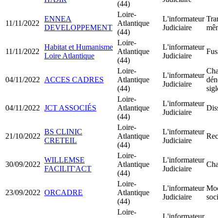
(44)
Loire-
ENNEA
L'informateur
Tra
11/11/2022
Atlantique
DEVELOPPEMENT
Judiciaire
mêm
(44)
Loire-
Habitat et Humanisme
L'informateur
11/11/2022
Atlantique
Fus
Loire Atlantique
Judiciaire
(44)
Loire-
Cha
L'informateur
04/11/2022
ACCES CADRES
Atlantique
dén
Judiciaire
(44)
sigl
Loire-
L'informateur
04/11/2022
JCT ASSOCIÉS
Atlantique
Dis
Judiciaire
(44)
Loire-
BS CLINIC
L'informateur
21/10/2022
Atlantique
Rect
CRETEIL
Judiciaire
(44)
Loire-
WILLEMSE
L'informateur
30/09/2022
Atlantique
Cha
FACILIT'ACT
Judiciaire
(44)
Loire-
L'informateur
Mod
23/09/2022
ORCADRE
Atlantique
Judiciaire
soci
(44)
Loire-
L'informateur