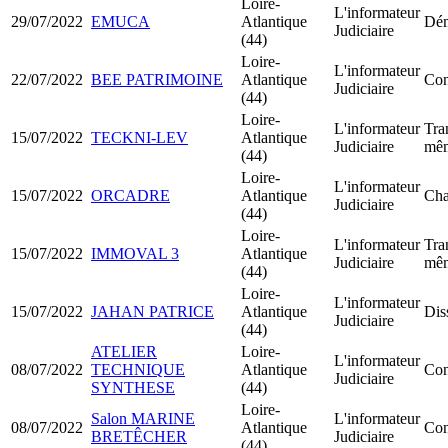
Loire-
L'informateur
29/07/2022
EMUCA
Atlantique
Dém
Judiciaire
(44)
Loire-
L'informateur
22/07/2022
BEE PATRIMOINE
Atlantique
Con
Judiciaire
(44)
Loire-
L'informateur
Tra
15/07/2022
TECKNI-LEV
Atlantique
Judiciaire
mêm
(44)
Loire-
L'informateur
15/07/2022
ORCADRE
Atlantique
Cha
Judiciaire
(44)
Loire-
L'informateur
Tra
15/07/2022
IMMOVAL 3
Atlantique
Judiciaire
mêm
(44)
Loire-
L'informateur
15/07/2022
JAHAN PATRICE
Atlantique
Dis
Judiciaire
(44)
ATELIER
Loire-
L'informateur
08/07/2022
TECHNIQUE
Atlantique
Con
Judiciaire
SYNTHESE
(44)
Loire-
Salon MARINE
L'informateur
08/07/2022
Atlantique
Con
BRETÊCHER
Judiciaire
(44)