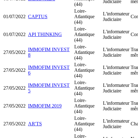
Judiciaire
mêm
(44)
Loire-
L'informateur
01/07/2022
CAPTUS
Atlantique
Con
Judiciaire
(44)
Loire-
L'informateur
01/07/2022
API THINKING
Atlantique
Con
Judiciaire
(44)
Loire-
IMMOFIM INVEST
L'informateur
Tra
27/05/2022
Atlantique
8
Judiciaire
mêm
(44)
Loire-
IMMOFIM INVEST
L'informateur
Tra
27/05/2022
Atlantique
6
Judiciaire
mêm
(44)
Loire-
IMMOFIM INVEST
L'informateur
Tra
27/05/2022
Atlantique
5
Judiciaire
mêm
(44)
Loire-
L'informateur
Tra
27/05/2022
IMMOFIM 2019
Atlantique
Judiciaire
mêm
(44)
Loire-
L'informateur
27/05/2022
AR'TS
Atlantique
Cha
Judiciaire
(44)
Loire-