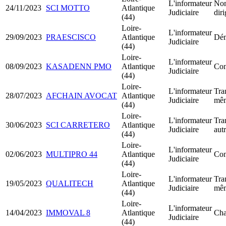
L'informateur
Nom
24/11/2023
SCI MOTTO
Atlantique
Judiciaire
dir
(44)
Loire-
L'informateur
29/09/2023
PRAESCISCO
Atlantique
Dém
Judiciaire
(44)
Loire-
L'informateur
08/09/2023
KASADENN PMO
Atlantique
Con
Judiciaire
(44)
Loire-
L'informateur
Tra
28/07/2023
AFCHAIN AVOCAT
Atlantique
Judiciaire
mêm
(44)
Loire-
L'informateur
Tra
30/06/2023
SCI CARRETERO
Atlantique
Judiciaire
aut
(44)
Loire-
L'informateur
02/06/2023
MULTIPRO 44
Atlantique
Con
Judiciaire
(44)
Loire-
L'informateur
Tra
19/05/2023
QUALITECH
Atlantique
Judiciaire
mêm
(44)
Loire-
L'informateur
14/04/2023
IMMOVAL 8
Atlantique
Cha
Judiciaire
(44)