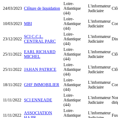
Loire-
L'informateur
24/03/2023
Clôture de liquidation
Atlantique
Clô
Judiciaire
(44)
Loire-
L'informateur
10/03/2023
MBI
Atlantique
Con
Judiciaire
(44)
Loire-
SCI C.C.L.
L'informateur
23/12/2022
Atlantique
Dis
CENTRAL PARC
Judiciaire
(44)
Loire-
EARL RICHARD
L'informateur
25/11/2022
Atlantique
Clô
MICHEL
Judiciaire
(44)
Loire-
L'informateur
25/11/2022
JAHAN PATRICE
Atlantique
Clô
Judiciaire
(44)
Loire-
L'informateur
18/11/2022
GHF IMMOBILIER
Atlantique
Con
Judiciaire
(44)
Loire-
L'informateur
Nom
11/11/2022
SCI ENNEADE
Atlantique
Judiciaire
dir
(44)
Loire-
ASSOCIATION
L'informateur
11/11/2022
Atlantique
Fus
HAJIR
Judiciaire