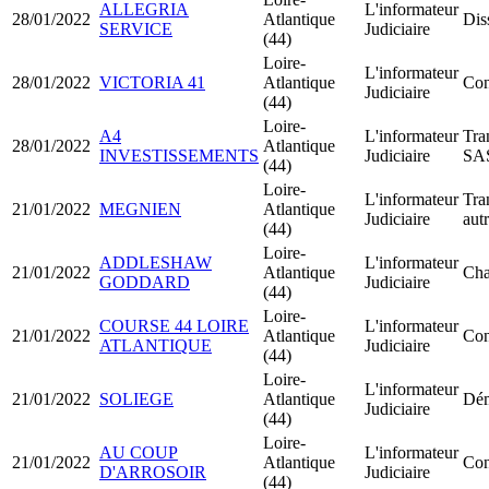
ALLEGRIA
L'informateur
28/01/2022
Atlantique
Dis
SERVICE
Judiciaire
(44)
Loire-
L'informateur
28/01/2022
VICTORIA 41
Atlantique
Con
Judiciaire
(44)
Loire-
A4
L'informateur
Tra
28/01/2022
Atlantique
INVESTISSEMENTS
Judiciaire
SA
(44)
Loire-
L'informateur
Tra
21/01/2022
MEGNIEN
Atlantique
Judiciaire
aut
(44)
Loire-
ADDLESHAW
L'informateur
21/01/2022
Atlantique
Cha
GODDARD
Judiciaire
(44)
Loire-
COURSE 44 LOIRE
L'informateur
21/01/2022
Atlantique
Con
ATLANTIQUE
Judiciaire
(44)
Loire-
L'informateur
21/01/2022
SOLIEGE
Atlantique
Dém
Judiciaire
(44)
Loire-
AU COUP
L'informateur
21/01/2022
Atlantique
Con
D'ARROSOIR
Judiciaire
(44)