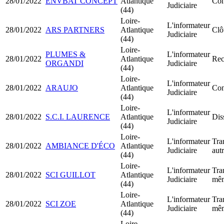
28/01/2022
ENVBAT CONCEPT
Atlantique
Con
Judiciaire
(44)
Loire-
L'informateur
28/01/2022
ARS PARTNERS
Atlantique
Clô
Judiciaire
(44)
Loire-
PLUMES &
L'informateur
28/01/2022
Atlantique
Rect
ORGANDI
Judiciaire
(44)
Loire-
L'informateur
28/01/2022
ARAUJO
Atlantique
Con
Judiciaire
(44)
Loire-
L'informateur
28/01/2022
S.C.I. LAURENCE
Atlantique
Dis
Judiciaire
(44)
Loire-
L'informateur
Tra
28/01/2022
AMBIANCE D'ÉCO
Atlantique
Judiciaire
aut
(44)
Loire-
L'informateur
Tra
28/01/2022
SCI GUILLOT
Atlantique
Judiciaire
mêm
(44)
Loire-
L'informateur
Tra
28/01/2022
SCI ZOE
Atlantique
Judiciaire
mêm
(44)
Loire-