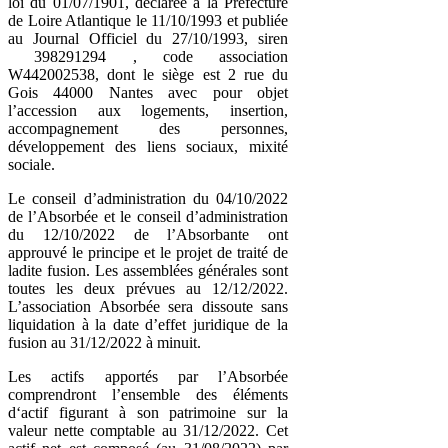
loi du 01/07/1901, déclarée à la Préfecture
de Loire Atlantique le 11/10/1993 et publiée
au Journal Officiel du 27/10/1993, siren
398291294 , code association
W442002538, dont le siège est 2 rue du
Gois 44000 Nantes avec pour objet
l’accession aux logements, insertion,
accompagnement des personnes,
développement des liens sociaux, mixité
sociale.
Le conseil d’administration du 04/10/2022
de l’Absorbée et le conseil d’administration
du 12/10/2022 de l’Absorbante ont
approuvé le principe et le projet de traité de
ladite fusion. Les assemblées générales sont
toutes les deux prévues au 12/12/2022.
L’association Absorbée sera dissoute sans
liquidation à la date d’effet juridique de la
fusion au 31/12/2022 à minuit.
Les actifs apportés par l’Absorbée
comprendront l’ensemble des éléments
d‘actif figurant à son patrimoine sur la
valeur nette comptable au 31/12/2022. Cet