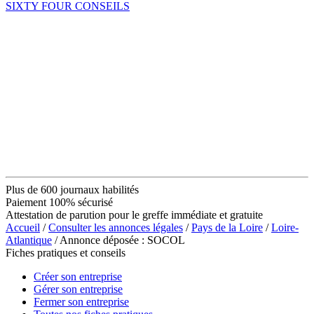
SIXTY FOUR CONSEILS
Plus de 600 journaux habilités
Paiement 100% sécurisé
Attestation de parution pour le greffe immédiate et gratuite
Accueil
/
Consulter les annonces légales
/
Pays de la Loire
/
Loire-
Atlantique
/ Annonce déposée : SOCOL
Fiches pratiques et conseils
Créer son entreprise
Gérer son entreprise
Fermer son entreprise