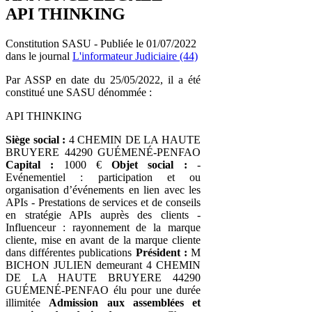
API THINKING
Constitution SASU - Publiée le 01/07/2022
dans le journal
L'informateur Judiciaire (44)
Par ASSP en date du 25/05/2022, il a été
constitué une SASU dénommée :
API THINKING
Siège social :
4 CHEMIN DE LA HAUTE
BRUYERE 44290 GUÉMENÉ-PENFAO
Capital :
1000 €
Objet social :
-
Evénementiel : participation et ou
organisation d’événements en lien avec les
APIs - Prestations de services et de conseils
en stratégie APIs auprès des clients -
Influenceur : rayonnement de la marque
cliente, mise en avant de la marque cliente
dans différentes publications
Président :
M
BICHON JULIEN demeurant 4 CHEMIN
DE LA HAUTE BRUYERE 44290
GUÉMENÉ-PENFAO élu pour une durée
illimitée
Admission aux assemblées et