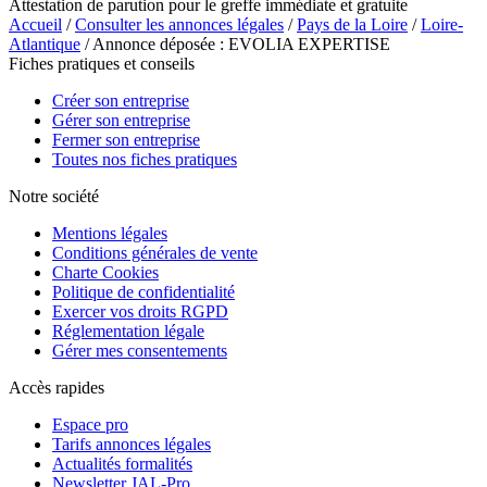
Attestation de parution pour le greffe immédiate et gratuite
Accueil
/
Consulter les annonces légales
/
Pays de la Loire
/
Loire-
Atlantique
/ Annonce déposée : EVOLIA EXPERTISE
Fiches pratiques et conseils
Créer son entreprise
Gérer son entreprise
Fermer son entreprise
Toutes nos fiches pratiques
Notre société
Mentions légales
Conditions générales de vente
Charte Cookies
Politique de confidentialité
Exercer vos droits RGPD
Réglementation légale
Gérer mes consentements
Accès rapides
Espace pro
Tarifs annonces légales
Actualités formalités
Newsletter JAL-Pro