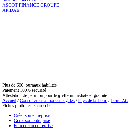
ASCOT FINANCE GROUPE
APIDAE
Plus de 600 journaux habilités
Paiement 100% sécurisé
Attestation de parution pour le greffe immédiate et gratuite
Accueil
/
Consulter les annonces légales
/
Pays de la Loire
/
Loire-Atl
Fiches pratiques et conseils
Créer son entreprise
Gérer son entreprise
Fermer son entreprise