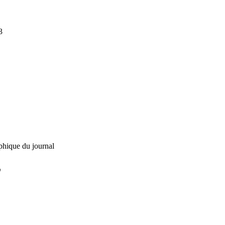
3
phique du journal
L